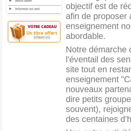
Nous aider
objectif est de r
Informer un ami
afin de proposer 
enseignement nou
abordable.
Notre démarche c
l'éventail des sen
site tout en resta
enseignement "Cat
nouveaux partenai
dire petits grou
souvent), rejoig
des centaines d'h