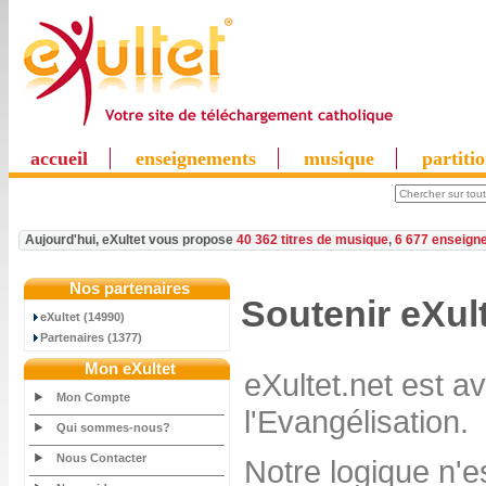
accueil
enseignements
musique
partiti
Aujourd'hui, eXultet vous propose
40 362 titres de musique
,
6 677 enseign
Nos partenaires
Soutenir eXul
eXultet (14990)
Partenaires (1377)
Mon eXultet
eXultet.net est a
Mon Compte
l'Evangélisation.
Qui sommes-nous?
Nous Contacter
Notre logique n'e