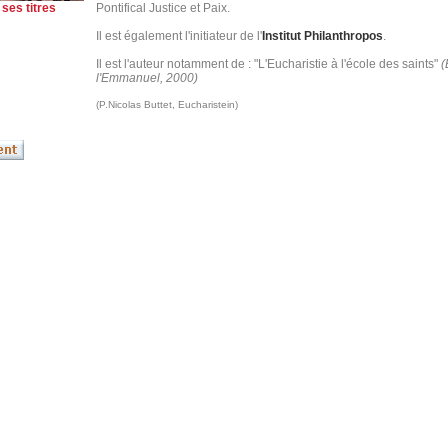
ses titres
Pontifical Justice et Paix.
Il est également l'initiateur de l'
Institut Philanthropos
.
Il est l'auteur notamment de : "L'Eucharistie à l'école des saints"
(
l'Emmanuel, 2000)
(P.Nicolas Buttet, Eucharistein)