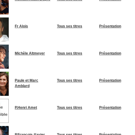
Fr Aloïs
Tous ses titres
Présentation
Michèle Altmeyer
Tous ses titres
Présentation
Paule et Marc
Tous ses titres
Présentation
Amblard
P.Henri Amet
Tous ses titres
Présentation
P.François-Xavier
Tous ses titres
Présentation