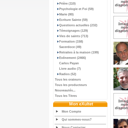
Prière (110)
Psychologie et Foi (59)
Marie (80)
Ecriture Sainte (59)
Questions actuelles (232)
Témoignages (129)
Vies de saints (713)
Formation (158)
Sacerdoce (49)
Retraites à la maison (199)
Evénement (2466)
Carlos Payan
Livre audio (7)
Radios (52)
Tous les orateurs
Tous les producteurs
Nouveautés...
Tous les Titres
Mon eXultet
Mon Compte
Qui sommes-nous?
Nous Contacter