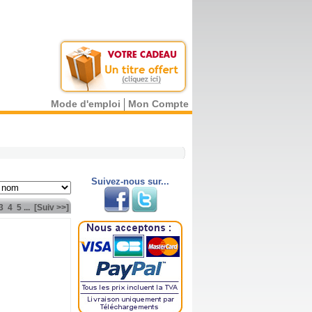
Mode d'emploi
Mon Compte
Suivez-nous sur...
3
4
5
...
[Suiv >>]