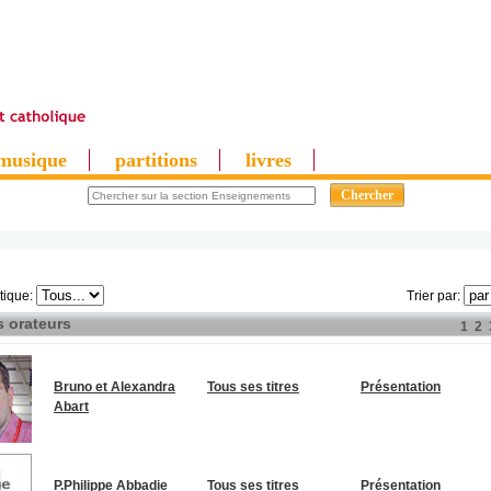
musique
partitions
livres
tique:
Trier par:
s orateurs
1
2
Bruno et Alexandra
Tous ses titres
Présentation
Abart
P.Philippe Abbadie
Tous ses titres
Présentation