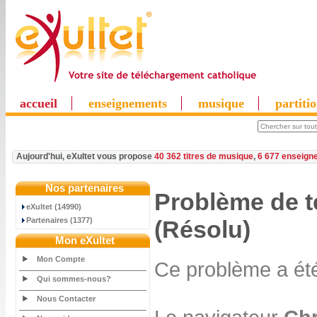
accueil
enseignements
musique
partiti
Aujourd'hui, eXultet vous propose
40 362 titres de musique
,
6 677 enseign
Nos partenaires
Problème de 
eXultet (14990)
Partenaires (1377)
(Résolu)
Mon eXultet
Mon Compte
Ce problème a été
Qui sommes-nous?
Nous Contacter