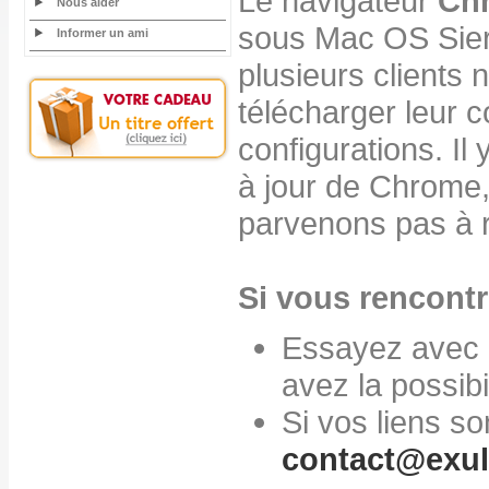
Le navigateur
Ch
Nous aider
sous Mac OS Sier
Informer un ami
plusieurs clients 
télécharger leur
configurations. I
à jour de Chrome,
parvenons pas à r
Si vous rencontr
Essayez avec u
avez la possibil
Si vos liens s
contact@exul