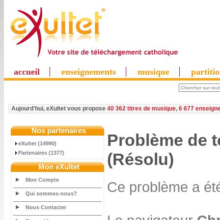
accueil
enseignements
musique
partiti
Aujourd'hui, eXultet vous propose
40 362 titres de musique
,
6 677 enseign
Nos partenaires
Problème de 
eXultet (14990)
Partenaires (1377)
(Résolu)
Mon eXultet
Mon Compte
Ce problème a été
Qui sommes-nous?
Nous Contacter