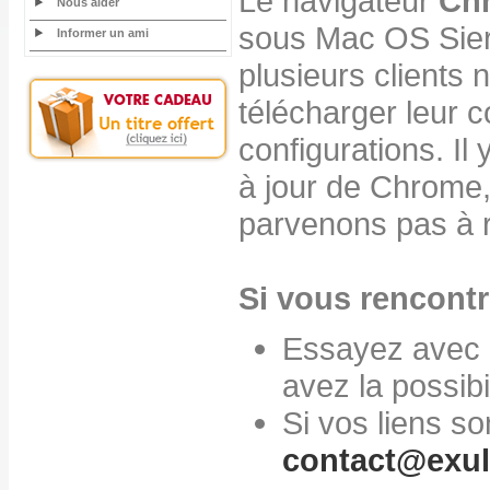
Le navigateur
Ch
Nous aider
sous Mac OS Sier
Informer un ami
plusieurs clients 
télécharger leur
configurations. I
à jour de Chrome,
parvenons pas à r
Si vous rencontr
Essayez avec u
avez la possibil
Si vos liens s
contact@exul