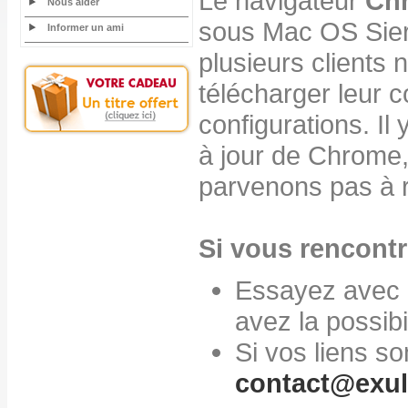
Le navigateur
Ch
Nous aider
sous Mac OS Sier
Informer un ami
plusieurs clients 
télécharger leur
configurations. I
à jour de Chrome,
parvenons pas à r
Si vous rencontr
Essayez avec u
avez la possibil
Si vos liens s
contact@exul