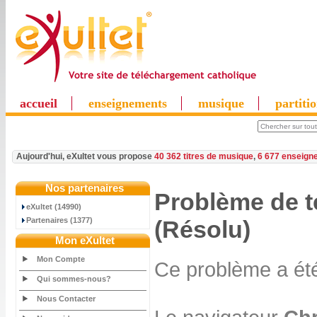
accueil
enseignements
musique
partiti
Aujourd'hui, eXultet vous propose
40 362 titres de musique
,
6 677 enseign
Nos partenaires
Problème de 
eXultet (14990)
Partenaires (1377)
(Résolu)
Mon eXultet
Mon Compte
Ce problème a été
Qui sommes-nous?
Nous Contacter