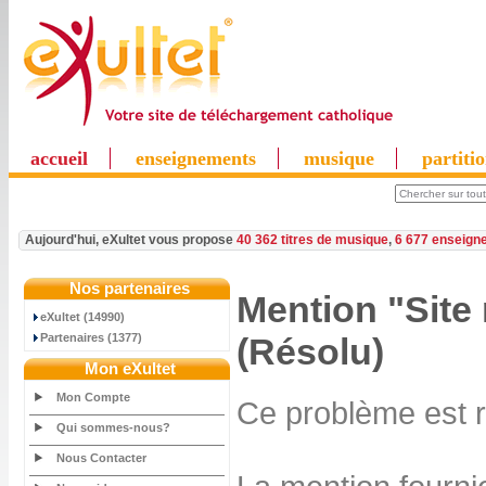
accueil
enseignements
musique
partiti
Aujourd'hui, eXultet vous propose
40 362 titres de musique
,
6 677 enseign
Nos partenaires
Mention "Site
eXultet (14990)
Partenaires (1377)
(Résolu)
Mon eXultet
Mon Compte
Ce problème est 
Qui sommes-nous?
Nous Contacter