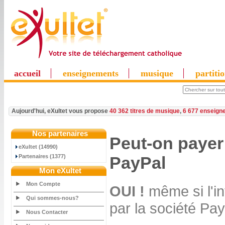
accueil
enseignements
musique
partiti
Aujourd'hui, eXultet vous propose
40 362 titres de musique
,
6 677 enseign
Nos partenaires
Peut-on paye
eXultet (14990)
Partenaires (1377)
PayPal
Mon eXultet
Mon Compte
OUI !
même si l'in
Qui sommes-nous?
par la société Pay
Nous Contacter