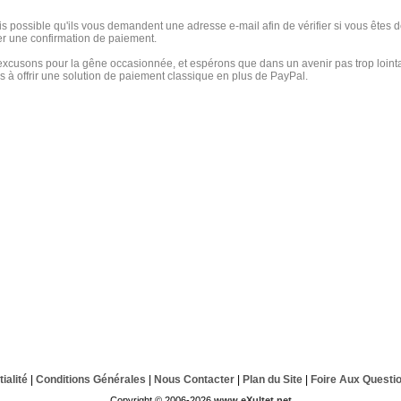
fois possible qu'ils vous demandent une adresse e-mail afin de vérifier si vous êtes dé
r une confirmation de paiement.
xcusons pour la gêne occasionnée, et espérons que dans un avenir pas trop loint
 à offrir une solution de paiement classique en plus de PayPal.
ialité
|
Conditions Générales
|
Nous Contacter
|
Plan du Site
|
Foire Aux Questi
Copyright © 2006-2026
www.eXultet.net