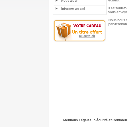
écrans.
Nous aider
Il est toute
Informer un ami
vous envoye
Nous nous e
parviendrons
|
Mentions Légales
|
Sécurité et Confident