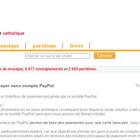
musique
partitions
livres
es de musique
,
6 677 enseignements
et
2 920 partitions
payer sans compte PayPal
Tu
i l'interface de paiement est gérée par la société PayPal.
 :
récemment eu un souci technique conséquent pour lequel la seule solution a été 
ar la société PayPal sans quoi nous aurions dû fermer eXultet.
interface de PayPal
permet de faire des paiements avec une carte bancaire
, sans
 particulièrement évident, car leur objectif est d'inciter les gens à ouvrir un compte
suivant les boutons situés en dessous des boutons principaux de paiement et en li