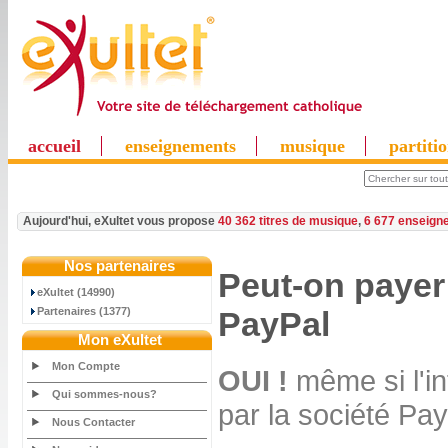
accueil
enseignements
musique
partiti
Aujourd'hui, eXultet vous propose
40 362 titres de musique
,
6 677 enseign
Nos partenaires
Peut-on paye
eXultet (14990)
Partenaires (1377)
PayPal
Mon eXultet
Mon Compte
OUI !
même si l'in
Qui sommes-nous?
par la société Pay
Nous Contacter