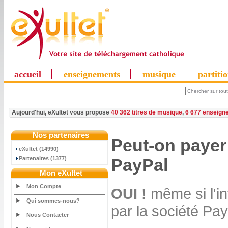
accueil
enseignements
musique
partiti
Aujourd'hui, eXultet vous propose
40 362 titres de musique
,
6 677 enseign
Nos partenaires
Peut-on paye
eXultet (14990)
Partenaires (1377)
PayPal
Mon eXultet
Mon Compte
OUI !
même si l'in
Qui sommes-nous?
par la société Pay
Nous Contacter