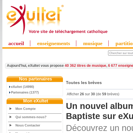
accueil
enseignements
musique
partiti
Aujourd'hui, eXultet vous propose
40 362 titres de musique
,
6 677 enseign
Nos partenaires
Toutes les brèves
eXultet (14990)
Partenaires (1377)
Afficher
26
sur
30
(de
59
brèves)
Mon eXultet
Un nouvel album
Mon Compte
Baptiste sur eXu
Qui sommes-nous?
Découvrez un nou
Nous Contacter