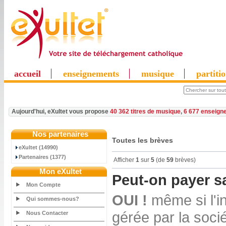
accueil
enseignements
musique
partiti
Aujourd'hui, eXultet vous propose
40 362 titres de musique
,
6 677 enseign
Nos partenaires
Toutes les brèves
eXultet (14990)
Partenaires (1377)
Afficher
1
sur
5
(de
59
brèves)
Mon eXultet
Peut-on payer s
Mon Compte
OUI !
même si l'i
Qui sommes-nous?
gérée par la soci
Nous Contacter