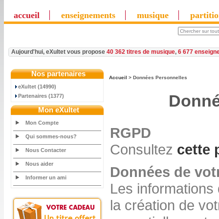
accueil
enseignements
musique
partiti
Aujourd'hui, eXultet vous propose
40 362 titres de musique
,
6 677 enseign
Nos partenaires
Accueil
> Données Personnelles
eXultet (14990)
Donné
Partenaires (1377)
Mon eXultet
Mon Compte
RGPD
Qui sommes-nous?
Consultez
cette
Nous Contacter
Nous aider
Données de vot
Informer un ami
Les informations
la création de vo