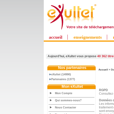
accueil
enseignements
Aujourd'hui, eXultet vous propose
40 362 titr
Nos partenaires
Accueil
> Do
eXultet (14990)
Partenaires (1377)
Mon eXultet
RGPD
Mon Compte
Consultez
Données d
Qui sommes-nous?
Les inform
traitement
Nous Contacter
sont envoyé