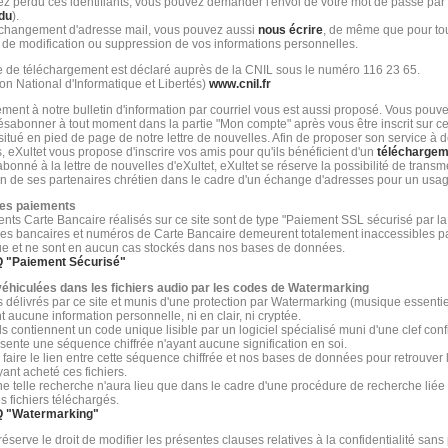
ez perdu ces identifiants, vous pouvez demander l'envoi de votre mot de passe par c
du
).
changement d'adresse mail, vous pouvez aussi
nous écrire
, de même que pour to
e modification ou suppression de vos informations personnelles.
 de téléchargement est déclaré auprès de la CNIL sous le numéro 116 23 65.
n National d'Informatique et Libertés)
www.cnil.fr
ent à notre bulletin d'information par courriel vous est aussi proposé. Vous pouv
sabonner à tout moment dans la partie "Mon compte" après vous être inscrit sur ce 
n situé en pied de page de notre lettre de nouvelles. Afin de proposer son service à
, eXultet vous propose d'inscrire vos amis pour qu'ils bénéficient d'un
téléchargeme
bonné à la lettre de nouvelles d'eXultet, eXultet se réserve la possibilité de transm
'un de ses partenaires chrétien dans le cadre d'un échange d'adresses pour un usa
des paiements
nts Carte Bancaire réalisés sur ce site sont de type "Paiement SSL sécurisé par l
s bancaires et numéros de Carte Bancaire demeurent totalement inaccessibles p
ue et ne sont en aucun cas stockés dans nos bases de données.
Q "
Paiement Sécurisé
"
éhiculées dans les fichiers audio par les codes de Watermarking
rs délivrés par ce site et munis d'une protection par Watermarking (musique essenti
 aucune information personnelle, ni en clair, ni cryptée.
ils contiennent un code unique lisible par un logiciel spécialisé muni d'une clef conf
sente une séquence chiffrée n'ayant aucune signification en soi.
nc faire le lien entre cette séquence chiffrée et nos bases de données pour retrouve
yant acheté ces fichiers.
ne telle recherche n'aura lieu que dans le cadre d'une procédure de recherche liée 
s fichiers téléchargés.
Q "
Watermarking
"
réserve le droit de modifier les présentes clauses relatives à la confidentialité sans