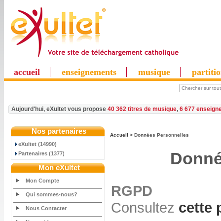
accueil
enseignements
musique
partiti
Aujourd'hui, eXultet vous propose
40 362 titres de musique
,
6 677 enseign
Nos partenaires
Accueil
> Données Personnelles
eXultet (14990)
Donné
Partenaires (1377)
Mon eXultet
Mon Compte
RGPD
Qui sommes-nous?
Consultez
cette
Nous Contacter