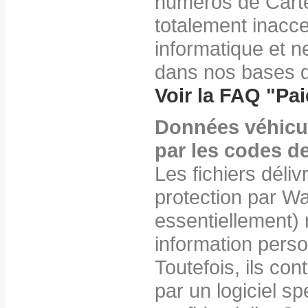
numéros de Cart
totalement inacc
informatique et 
dans nos bases 
Voir la FAQ "
Pai
Données véhicul
par les codes d
Les fichiers déliv
protection par W
essentiellement)
information person
Toutefois, ils con
par un logiciel sp