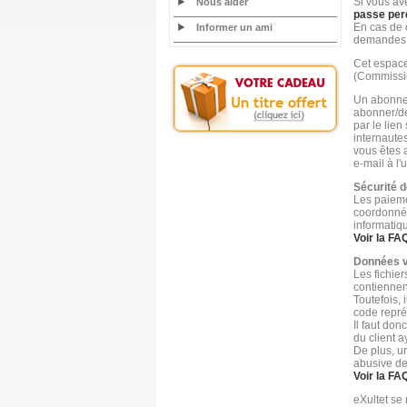
Si vous av
Nous aider
passe per
En cas de 
Informer un ami
demandes d
Cet espace
(Commissio
Un abonnem
abonner/dé
par le lie
internautes
vous êtes a
e-mail à l
Sécurité 
Les paieme
coordonnée
informatiq
Voir la FA
Données v
Les fichie
contiennent
Toutefois, 
code repré
Il faut do
du client a
De plus, u
abusive de
Voir la FA
eXultet se 