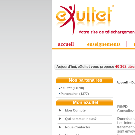
accueil
enseignements
Aujourd'hui, eXultet vous propose
40 362 titr
Nos partenaires
Accueil
> Do
eXultet (14990)
Partenaires (1377)
Mon eXultet
RGPD
Mon Compte
Consultez
Données d
Qui sommes-nous?
Les inform
traitement
Nous Contacter
sont envoyé