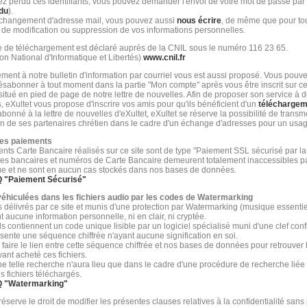
ez perdu ces identifiants, vous pouvez demander l'envoi de votre mot de passe par c
du
).
changement d'adresse mail, vous pouvez aussi
nous écrire
, de même que pour to
e modification ou suppression de vos informations personnelles.
 de téléchargement est déclaré auprès de la CNIL sous le numéro 116 23 65.
n National d'Informatique et Libertés)
www.cnil.fr
ent à notre bulletin d'information par courriel vous est aussi proposé. Vous pouv
sabonner à tout moment dans la partie "Mon compte" après vous être inscrit sur ce 
n situé en pied de page de notre lettre de nouvelles. Afin de proposer son service à
, eXultet vous propose d'inscrire vos amis pour qu'ils bénéficient d'un
téléchargeme
bonné à la lettre de nouvelles d'eXultet, eXultet se réserve la possibilité de transm
'un de ses partenaires chrétien dans le cadre d'un échange d'adresses pour un usa
des paiements
nts Carte Bancaire réalisés sur ce site sont de type "Paiement SSL sécurisé par l
s bancaires et numéros de Carte Bancaire demeurent totalement inaccessibles p
ue et ne sont en aucun cas stockés dans nos bases de données.
Q "
Paiement Sécurisé
"
éhiculées dans les fichiers audio par les codes de Watermarking
rs délivrés par ce site et munis d'une protection par Watermarking (musique essenti
 aucune information personnelle, ni en clair, ni cryptée.
ils contiennent un code unique lisible par un logiciel spécialisé muni d'une clef conf
sente une séquence chiffrée n'ayant aucune signification en soi.
nc faire le lien entre cette séquence chiffrée et nos bases de données pour retrouve
yant acheté ces fichiers.
ne telle recherche n'aura lieu que dans le cadre d'une procédure de recherche liée 
s fichiers téléchargés.
Q "
Watermarking
"
réserve le droit de modifier les présentes clauses relatives à la confidentialité sans