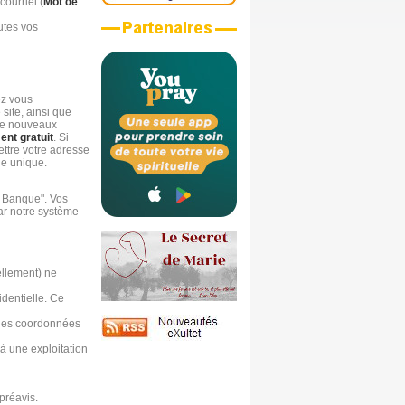
ourriel (
Mot de
utes vos
ez vous
site, ainsi que
 de nouveaux
nt gratuit
. Si
ettre votre adresse
ge unique.
a Banque". Vos
ar notre système
ellement) ne
identielle. Ce
r les coordonnées
à une exploitation
 préavis.