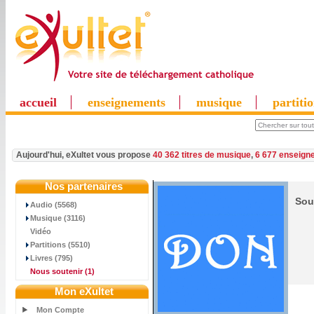
accueil
enseignements
musique
partiti
Aujourd'hui, eXultet vous propose
40 362 titres de musique
,
6 677 enseign
Nos partenaires
Sou
Audio (5568)
Musique (3116)
Vidéo
Partitions (5510)
Livres (795)
Nous soutenir
(1)
Mon eXultet
Mon Compte