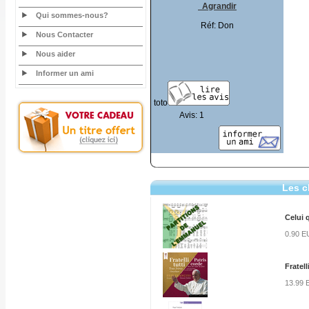
Agrandir
Qui sommes-nous?
Réf: Don
Nous Contacter
Nous aider
Informer un ami
toto
Avis: 1
Les c
Celui 
0.90 
Fratell
13.99