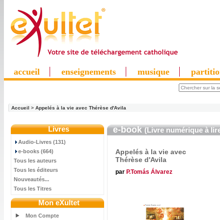
accueil
enseignements
musique
partiti
Accueil
>
Appelés à la vie avec Thérèse d'Avila
Livres
e-book
(Livre numérique à lir
Audio-Livres (131)
Appelés à la vie avec
e-books (664)
Thérèse d'Avila
Tous les auteurs
Tous les éditeurs
par
P.Tomás Álvarez
Nouveautés...
Tous les Titres
Mon eXultet
Mon Compte