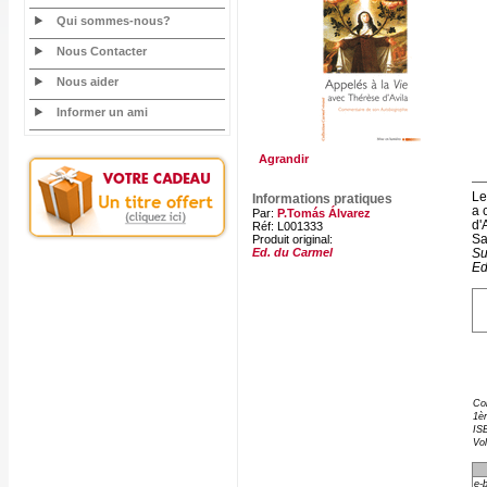
Qui sommes-nous?
Nous Contacter
Nous aider
Informer un ami
Agrandir
Le
Informations pratiques
a 
Par:
P.Tomás Álvarez
d'
Réf: L001333
Sa
Produit original:
Su
Ed. du Carmel
Ed
Col
1èr
ISB
Vo
e-