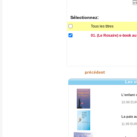
e-
Sélectionnez:
Tous les titres
01. (Le Rosaire) e-book a
Les c
L'enfant 
10.99 EU
La paix a
11.99 EU