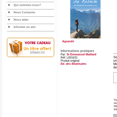
Qui sommes-nous?
Nous Contacter
Nous aider
Informer un ami
Agrandir
Informations pratiques
Par:
Sr Emmanuel Maillard
So
Réf: L001631
un
Produit original:
Me
Ed. des Béatitudes
de
Th
1èr
ISB
Vo