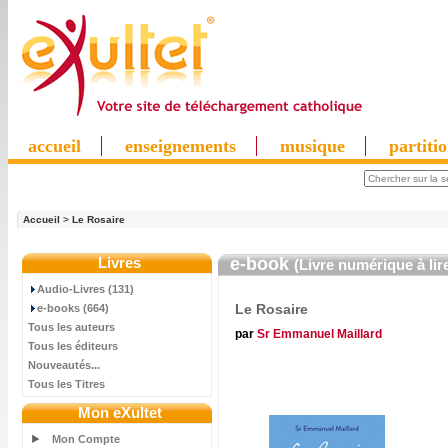
accueil
enseignements
musique
partiti
Accueil
>
Le Rosaire
Livres
e-book
(Livre numérique à lir
Audio-Livres (131)
Le Rosaire
e-books (664)
Tous les auteurs
par
Sr Emmanuel Maillard
Tous les éditeurs
Nouveautés...
Tous les Titres
Mon eXultet
Mon Compte