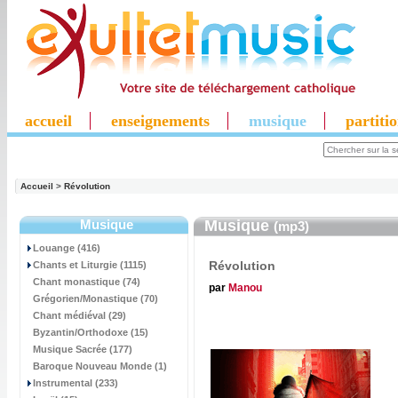
accueil
enseignements
musique
partiti
Accueil
>
Révolution
Musique
Musique
(mp3)
Louange (416)
Révolution
Chants et Liturgie (1115)
Chant monastique (74)
par
Manou
Grégorien/Monastique (70)
Chant médiéval (29)
Byzantin/Orthodoxe (15)
Musique Sacrée (177)
Baroque Nouveau Monde (1)
Instrumental (233)