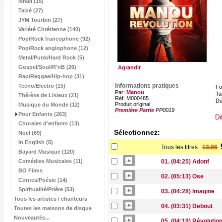
Israël (15)
Taizé (27)
JYM Tourbin (27)
Variété Chrétienne (140)
Pop/Rock francophone (92)
Pop/Rock anglophone (12)
Metal/Punk/Hard Rock (5)
Gospel/Soul/R'nB (26)
Agrandir
Rap/Reggae/Hip-hop (31)
Informations pratiques
Tecno/Electro (15)
Fo
Par:
Manou
Tai
Thérèse de Lisieux (21)
Réf: M000485
Du
Produit original:
Musique du Monde (12)
Première Partie
PP0019
Pour Enfants (263)
Di
Chorales d'enfants (13)
Sélectionnez:
Noël (69)
In English (5)
Tous les titres :
13.86
Bayard Musique (120)
Comédies Musicales (11)
01. (04:25) Adonf
BO Films
02. (05:13) Ose
Contes/Poésie (14)
Spiritualité/Prière (53)
03. (04:28) Imagine
Tous les artistes / chanteurs
04. (03:31) Debout
Toutes les maisons de disque
Nouveautés...
05. (04:19) Révolutio