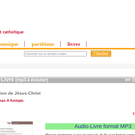
musique
partitions
livres
-Livre
(mp3 à écouter)
par
T
tion de Jésus-Christ
mas A Kempis
T
Audio-Livre format MP3