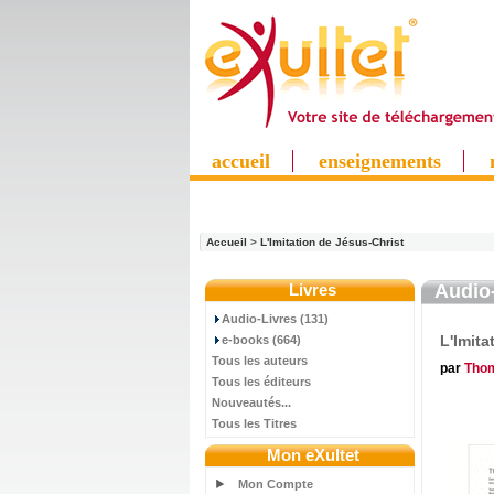
accueil
enseignements
Accueil
>
L'Imitation de Jésus-Christ
Livres
Audio
Audio-Livres (131)
L'Imita
e-books (664)
Tous les auteurs
par
Tho
Tous les éditeurs
Nouveautés...
Tous les Titres
Mon eXultet
Mon Compte