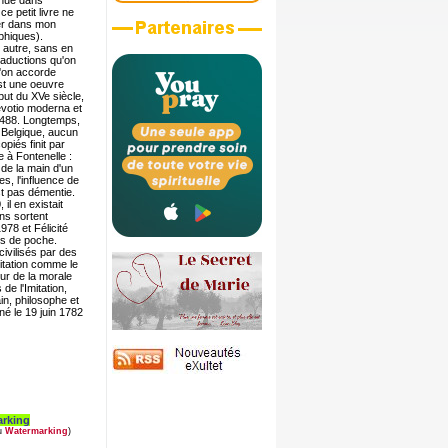
enue dans
ce petit livre ne
ver dans mon
phiques).
 autre, sans en
traductions qu'on
 l'on accorde
st une oeuvre
but du XVe siècle,
evotio moderna et
 1488. Longtemps,
 Belgique, aucun
piés finit par
 à Fontenelle :
i de la main d'un
s, l'influence de
st pas démentie.
l en existait
ns sortent
978 et Félicité
ns de poche.
civilisés par des
mitation comme le
eur de la morale
de l'Imitation,
in, philosophe et
né le 19 juin 1782
arking
au
Watermarking
)