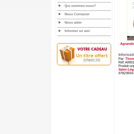
Qui sommes-nous?
Nous Contacter
Nous aider
Informer un ami
Agrandir
Informat
Par:
Thom
Réf: A000
Produit ori
Saint-Lég
97823654