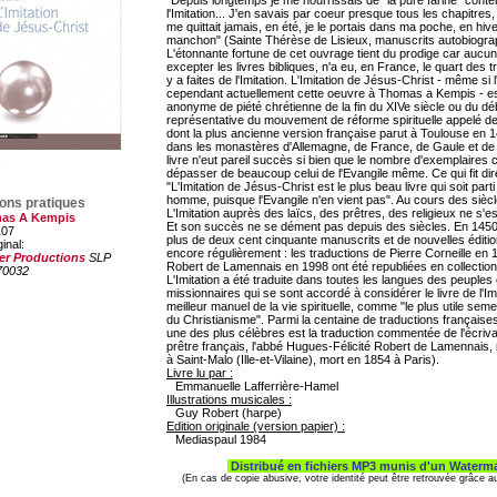
"Depuis longtemps je me nourrissais de "la pure farine" cont
l'Imitation... J'en savais par coeur presque tous les chapitres, 
me quittait jamais, en été, je le portais dans ma poche, en hi
manchon" (Sainte Thérèse de Lisieux, manuscrits autobiogra
L'étonnante fortune de cet ouvrage tient du prodige car aucun
excepter les livres bibliques, n'a eu, en France, le quart des 
y a faites de l'Imitation. L'Imitation de Jésus-Christ - même si
cependant actuellement cette oeuvre à Thomas a Kempis - e
anonyme de piété chrétienne de la fin du XIVe siècle ou du dé
représentative du mouvement de réforme spirituelle appelé d
dont la plus ancienne version française parut à Toulouse en
dans les monastères d'Allemagne, de France, de Gaule et de
livre n'eut pareil succès si bien que le nombre d'exemplaires co
dépasser de beaucoup celui de l'Evangile même. Ce qui fit dire
"L'Imitation de Jésus-Christ est le plus beau livre qui soit part
homme, puisque l'Evangile n'en vient pas". Au cours des siècle
ions pratiques
L'Imitation auprès des laïcs, des prêtres, des religieux ne s'e
as A Kempis
Et son succès ne se dément pas depuis des siècles. En 1450, i
107
plus de deux cent cinquante manuscrits et de nouvelles éditio
ginal:
encore régulièrement : les traductions de Pierre Corneille en 1
er Productions
SLP
Robert de Lamennais en 1998 ont été republiées en collectio
70032
L'Imitation a été traduite dans toutes les langues des peuples 
missionnaires qui se sont accordé à considérer le livre de l'I
meilleur manuel de la vie spirituelle, comme "le plus utile sem
du Christianisme". Parmi la centaine de traductions françaises 
une des plus célèbres est la traduction commentée de l'écriva
prêtre français, l'abbé Hugues-Félicité Robert de Lamennais, 
à Saint-Malo (Ille-et-Vilaine), mort en 1854 à Paris).
Livre lu par :
Emmanuelle Lafferrière-Hamel
Illustrations musicales :
Guy Robert (harpe)
Edition originale (version papier) :
Mediaspaul 1984
Distribué en fichiers MP3 munis d'un Waterm
(En cas de copie abusive, votre identité peut être retrouvée grâce 