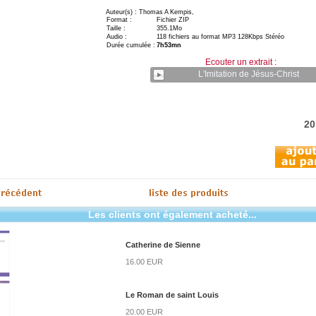
Auteur(s) : Thomas A Kempis,
Format :
Fichier ZIP
Taille :
355.1Mo
Audio :
118 fichiers au format MP3 128Kbps Stéréo
Durée cumulée :
7h53mn
Ecouter un extrait :
L'Imitation de Jésus-Christ
20
Les clients ont également acheté...
Catherine de Sienne
16.00 EUR
Le Roman de saint Louis
20.00 EUR