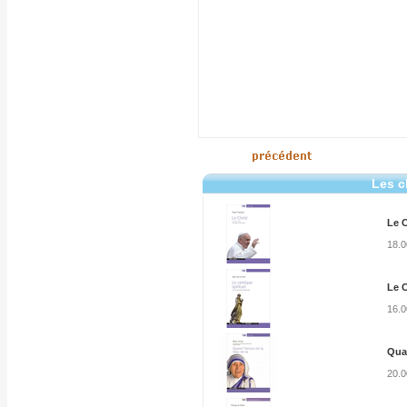
Les c
Le C
18.
Le C
16.
Quan
20.