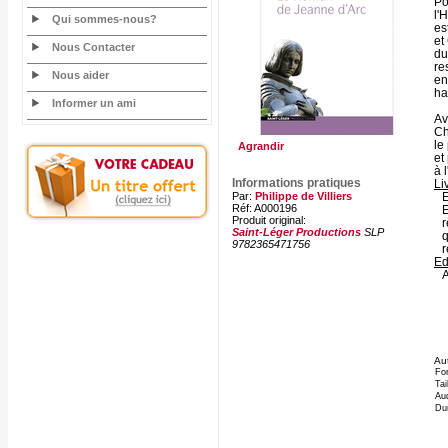
Po
l'
Qui sommes-nous?
es
et
Nous Contacter
du
re
Nous aider
en
ha
Informer un ami
Av
Ch
le
Agrandir
et
à 
Informations pratiques
Li
Par:
Philippe de Villiers
E
Réf: A000196
E
Produit original:
r
Saint-Léger Productions
SLP
q
9782365471756
r
Ed
A
Aut
Fo
Tai
Aud
Du