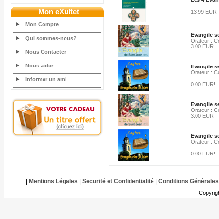
Les 4 Evan
Mon eXultet
13.99 EUR
Mon Compte
Evangile se
Qui sommes-nous?
Orateur : Co
3.00 EUR
Nous Contacter
Nous aider
Evangile se
Orateur : Co
Informer un ami
0.00 EUR!
Evangile se
Orateur : Co
3.00 EUR
Evangile se
Orateur : Co
0.00 EUR!
|
Mentions Légales
|
Sécurité et Confidentialité
|
Conditions Générales
Copyrig