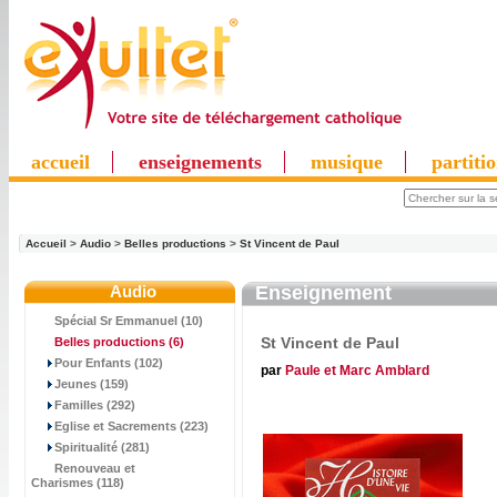
accueil
enseignements
musique
partiti
Accueil
>
Audio
>
Belles productions
>
St Vincent de Paul
Audio
Enseignement
Spécial Sr Emmanuel (10)
St Vincent de Paul
Belles productions
(6)
Pour Enfants (102)
par
Paule et Marc Amblard
Jeunes (159)
Familles (292)
Eglise et Sacrements (223)
Spiritualité (281)
Renouveau et
Charismes (118)