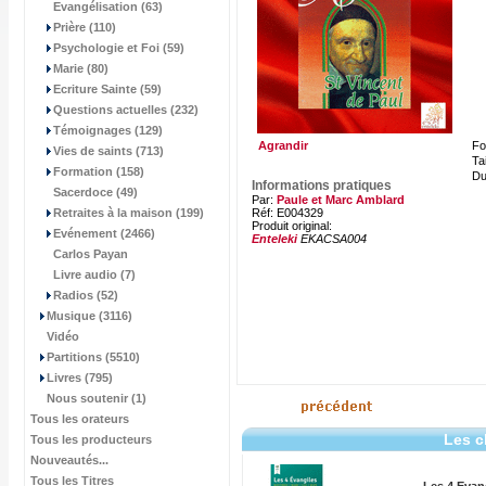
Evangélisation (63)
Prière (110)
Psychologie et Foi (59)
Marie (80)
Ecriture Sainte (59)
Questions actuelles (232)
Témoignages (129)
Agrandir
Fo
Vies de saints (713)
Tai
Formation (158)
Du
Informations pratiques
Sacerdoce (49)
Par:
Paule et Marc Amblard
Retraites à la maison (199)
Réf: E004329
Produit original:
Evénement (2466)
Enteleki
EKACSA004
Carlos Payan
Livre audio (7)
Radios (52)
Musique (3116)
Vidéo
Partitions (5510)
Livres (795)
Nous soutenir (1)
Tous les orateurs
Les c
Tous les producteurs
Nouveautés...
Tous les Titres