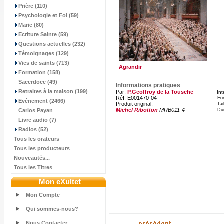
Prière (110)
Psychologie et Foi (59)
Marie (80)
Ecriture Sainte (59)
Questions actuelles (232)
Témoignages (129)
Vies de saints (713)
Agrandir
Formation (158)
Sacerdoce (49)
Informations pratiques
Retraites à la maison (199)
Par:
P.Geoffroy de la Tousche
In
Réf: E001470-04
Fo
Evénement (2466)
Produit original:
Tai
Michel Ribotton
MRB011-4
Carlos Payan
Du
Livre audio (7)
Radios (52)
Tous les orateurs
Tous les producteurs
Nouveautés...
Tous les Titres
Mon eXultet
Mon Compte
Qui sommes-nous?
Nous Contacter