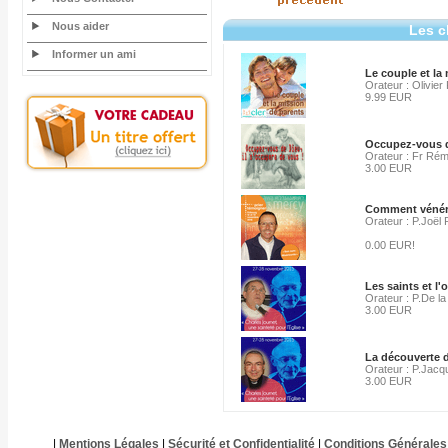
Nous aider
Les c
Informer un ami
Le couple et la
Orateur : Olivier 
9.99 EUR
Occupez-vous d
Orateur : Fr Ré
3.00 EUR
Comment vénérer
Orateur : P.Joël 
0.00 EUR!
Les saints et l
Orateur : P.De la
3.00 EUR
La découverte d
Orateur : P.Jac
3.00 EUR
|
Mentions Légales
|
Sécurité et Confidentialité
|
Conditions Générales