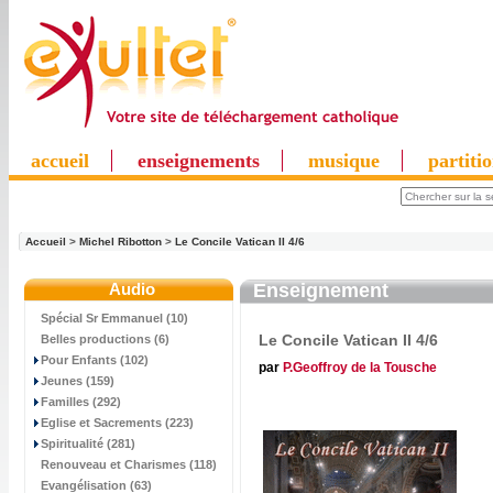
accueil
enseignements
musique
partiti
Accueil
>
Michel Ribotton
>
Le Concile Vatican II 4/6
Audio
Enseignement
Spécial Sr Emmanuel (10)
Le Concile Vatican II 4/6
Belles productions (6)
Pour Enfants (102)
par
P.Geoffroy de la Tousche
Jeunes (159)
Familles (292)
Eglise et Sacrements (223)
Spiritualité (281)
Renouveau et Charismes (118)
Evangélisation (63)