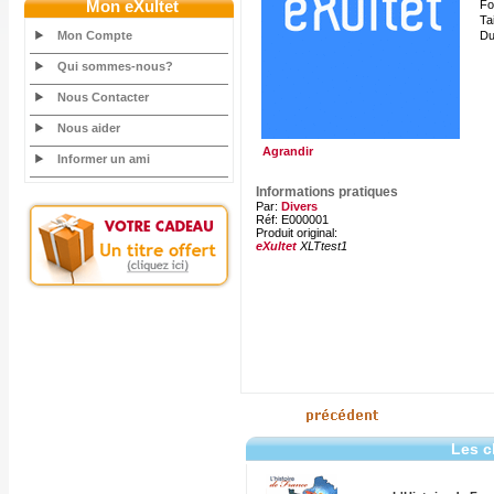
Mon eXultet
Fo
Tai
Mon Compte
Du
Qui sommes-nous?
Nous Contacter
Nous aider
Agrandir
Informer un ami
Informations pratiques
Par:
Divers
Réf: E000001
Produit original:
eXultet
XLTtest1
Les c