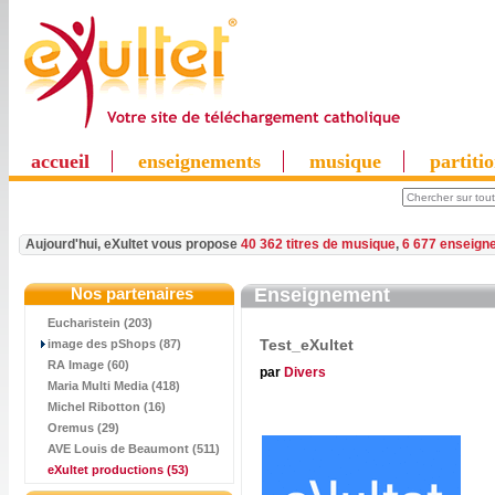
accueil
enseignements
musique
partiti
Aujourd'hui, eXultet vous propose
40 362 titres de musique
,
6 677 enseign
Nos partenaires
Enseignement
Eucharistein (203)
Test_eXultet
image des pShops (87)
RA Image (60)
par
Divers
Maria Multi Media (418)
Michel Ribotton (16)
Oremus (29)
AVE Louis de Beaumont (511)
eXultet productions
(53)