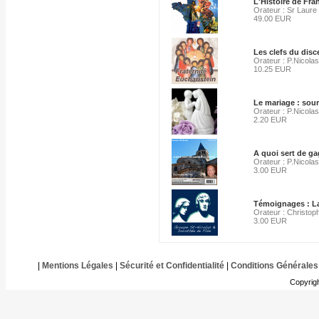
L'Histoire de Fra
Orateur : Sr Laure
49.00 EUR
Les clefs du disc
Orateur : P.Nicolas
10.25 EUR
Le mariage : sou
Orateur : P.Nicolas
2.20 EUR
A quoi sert de g
Orateur : P.Nicolas
3.00 EUR
Témoignages : La
Orateur : Christo
3.00 EUR
|
Mentions Légales
|
Sécurité et Confidentialité
|
Conditions Générales
Copyrig