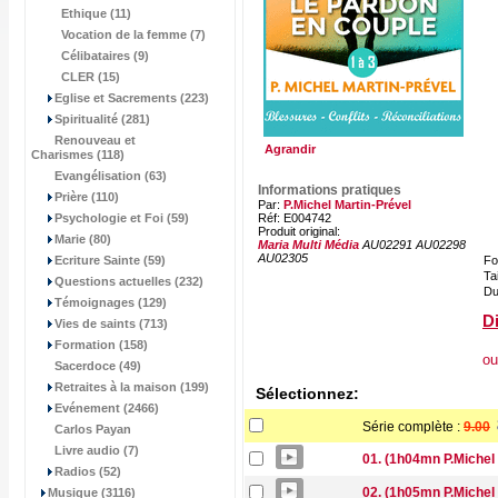
Ethique (11)
Vocation de la femme (7)
Célibataires (9)
CLER (15)
Eglise et Sacrements (223)
Spiritualité (281)
Renouveau et
Agrandir
Charismes (118)
Evangélisation (63)
Informations pratiques
Prière (110)
Par:
P.Michel Martin-Prével
Psychologie et Foi (59)
Réf: E004742
Produit original:
Marie (80)
Maria Multi Média
AU02291 AU02298
AU02305
Ecriture Sainte (59)
Fo
Tai
Questions actuelles (232)
Du
Témoignages (129)
Di
Vies de saints (713)
Formation (158)
ou
Sacerdoce (49)
Retraites à la maison (199)
Sélectionnez:
Evénement (2466)
Série complète :
9.00
Carlos Payan
Livre audio (7)
01. (1h04mn P.Michel
Radios (52)
02. (1h05mn P.Michel 
Musique (3116)