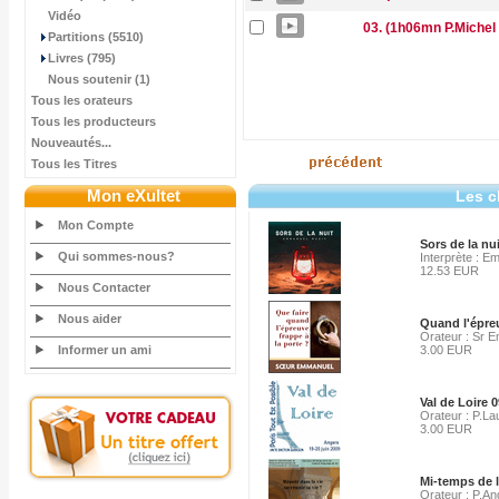
Vidéo
03. (1h06mn P.Michel 
Partitions (5510)
Livres (795)
Nous soutenir (1)
Tous les orateurs
Tous les producteurs
Nouveautés...
Tous les Titres
Mon eXultet
Les c
Mon Compte
Sors de la nui
Qui sommes-nous?
Interprète : 
12.53 EUR
Nous Contacter
Nous aider
Quand l'épreu
Orateur : Sr E
Informer un ami
3.00 EUR
Val de Loire 
Orateur : P.La
3.00 EUR
Mi-temps de la
Orateur : P.An