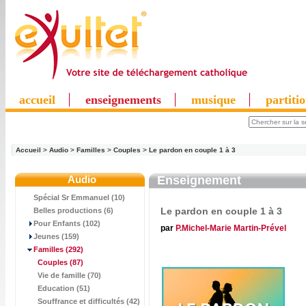
accueil
enseignements
musique
partiti
Accueil
>
Audio
>
Familles
>
Couples
>
Le pardon en couple 1 à 3
Audio
Enseignement
Spécial Sr Emmanuel (10)
Le pardon en couple 1 à 3
Belles productions (6)
Pour Enfants (102)
par
P.Michel-Marie Martin-Prével
Jeunes (159)
Familles
(292)
Couples
(87)
Vie de famille (70)
Education (51)
Souffrance et difficultés (42)