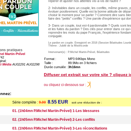
repérer et ajuster nos attentes vis-à-vis de l'autre ?
2- Inévitables dans un couple, les conflits, même graves, 
évoluer positivement. Quelle est la bonne attitude de dép
choisir le moment pour se parler ? Comment dire sans bles
faire des "petits" conflits ? Une parole d'expérience qui d
3- Dans un couple, tout est-il pardonnable ? Quels sont l
et les fuites du pardon ? Des clés pour entrer dans ce qui 
reprendre les mots du pape François, l'expérience fondame
conjugale.
Le pardon en couple. Enregistré en 2016 (Session Béatitudes Lourd
Thème : Jubilé de la Miséricorde
ions pratiques
Intervenant(s) : P.Michel Martin-Prével, Béatitudes
hel Martin-Prével
742
Format :
MP3 64Kbps Mono
ginal:
Taille :
89.9Mo en 3 fichiers
ti Média
AU02291 AU02298
Durée cumulée :
3h16mn
Diffuser cet extrait sur votre site ? cliquez i
ou cliquez ci-dessous sur :
onnez:
8.55 EUR
Série complète :
9.00
soit une réduction de :
01. (1h04mn P.Michel Martin-Prével) 1-Les blessures
02. (1h05mn P.Michel Martin-Prével) 2-Les conflits
03. (1h06mn P.Michel Martin-Prével) 3-Les réconciliations