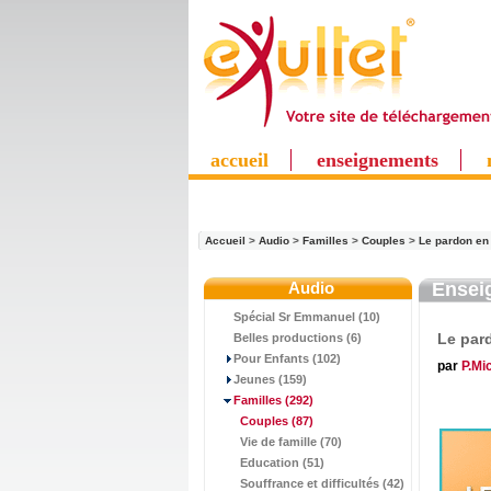
accueil
enseignements
Accueil
>
Audio
>
Familles
>
Couples
>
Le pardon en
Audio
Ensei
Spécial Sr Emmanuel (10)
Le par
Belles productions (6)
Pour Enfants (102)
par
P.Mi
Jeunes (159)
Familles
(292)
Couples
(87)
Vie de famille (70)
Education (51)
Souffrance et difficultés (42)