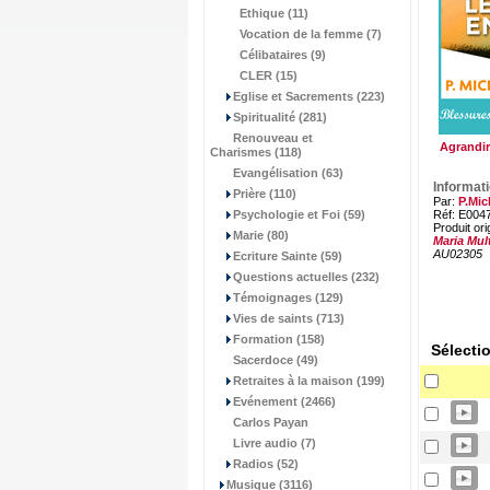
Ethique (11)
Vocation de la femme (7)
Célibataires (9)
CLER (15)
Eglise et Sacrements (223)
Spiritualité (281)
Renouveau et
Agrandir
Charismes (118)
Evangélisation (63)
Informat
Prière (110)
Par:
P.Mic
Psychologie et Foi (59)
Réf: E004
Produit ori
Marie (80)
Maria Mul
AU02305
Ecriture Sainte (59)
Questions actuelles (232)
Témoignages (129)
Vies de saints (713)
Formation (158)
Sélecti
Sacerdoce (49)
Retraites à la maison (199)
Evénement (2466)
Carlos Payan
Livre audio (7)
Radios (52)
Musique (3116)