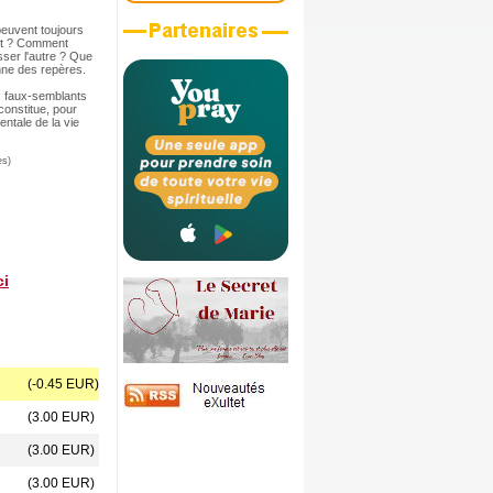
peuvent toujours
art ? Comment
ser l'autre ? Que
onne des repères.
es faux-semblants
constitue, pour
ntale de la vie
es)
ci
(-0.45 EUR)
(3.00 EUR)
(3.00 EUR)
(3.00 EUR)