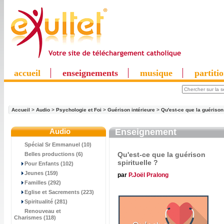
accueil
enseignements
musique
partiti
Accueil
>
Audio
>
Psychologie et Foi
>
Guérison intérieure
>
Qu'est-ce que la guérison 
Audio
Enseignement
Spécial Sr Emmanuel (10)
Qu'est-ce que la guérison
Belles productions (6)
spirituelle ?
Pour Enfants (102)
Jeunes (159)
par
P.Joël Pralong
Familles (292)
Eglise et Sacrements (223)
Spiritualité (281)
Renouveau et
Charismes (118)