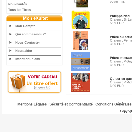
22.80 EUR
Nouveautés...
Tous les Titres
Philippe Néri
Mon eXultet
Orateur : Sr La
5.99 EUR
Mon Compte
Qui sommes-nous?
Prière ou acti
Orateur : Fer
Nous Contacter
3.00 EUR
Nous aider
Prière et exa
Informer un ami
Orateur : P.Gu
3.00 EUR
Qu'est-ce que
Orateur : P.Mic
3.00 EUR
|
Mentions Légales
|
Sécurité et Confidentialité
|
Conditions Générales
Copyrig