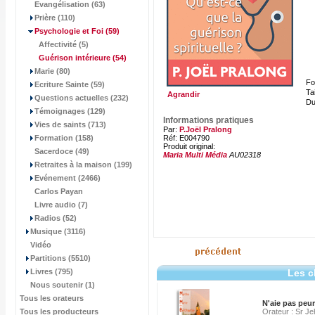
Evangélisation (63)
Prière (110)
Psychologie et Foi
(59)
Affectivité (5)
Guérison intérieure
(54)
Marie (80)
Fo
Ecriture Sainte (59)
Tai
Agrandir
Questions actuelles (232)
Du
Témoignages (129)
Informations pratiques
Vies de saints (713)
Par:
P.Joël Pralong
Formation (158)
Réf: E004790
Produit original:
Sacerdoce (49)
Maria Multi Média
AU02318
Retraites à la maison (199)
Evénement (2466)
Carlos Payan
Livre audio (7)
Radios (52)
Musique (3116)
Vidéo
Partitions (5510)
Livres (795)
Les c
Nous soutenir (1)
Tous les orateurs
N'aie pas peur
Tous les producteurs
Orateur : Sr J