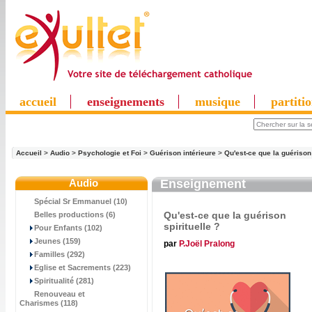
accueil
enseignements
musique
partiti
Accueil
>
Audio
>
Psychologie et Foi
>
Guérison intérieure
>
Qu'est-ce que la guérison 
Audio
Enseignement
Spécial Sr Emmanuel (10)
Qu'est-ce que la guérison
Belles productions (6)
spirituelle ?
Pour Enfants (102)
Jeunes (159)
par
P.Joël Pralong
Familles (292)
Eglise et Sacrements (223)
Spiritualité (281)
Renouveau et
Charismes (118)