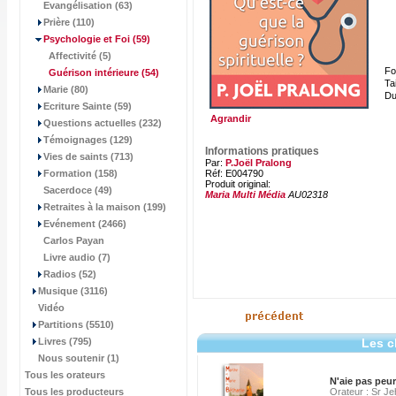
Evangélisation (63)
Prière (110)
Psychologie et Foi
(59)
Affectivité (5)
Fo
Guérison intérieure
(54)
Tai
Marie (80)
Du
Ecriture Sainte (59)
Agrandir
Questions actuelles (232)
Témoignages (129)
Informations pratiques
Vies de saints (713)
Par:
P.Joël Pralong
Formation (158)
Réf: E004790
Produit original:
Sacerdoce (49)
Maria Multi Média
AU02318
Retraites à la maison (199)
Evénement (2466)
Carlos Payan
Livre audio (7)
Radios (52)
Musique (3116)
Vidéo
Partitions (5510)
Livres (795)
Les c
Nous soutenir (1)
Tous les orateurs
N'aie pas peur
Tous les producteurs
Orateur : Sr J