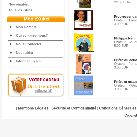
22.80 EUR
Nouveautés...
Tous les Titres
Progresser dan
Mon eXultet
Orateur : Timo
3.00 EUR
Mon Compte
Qui sommes-nous?
Philippe Néri
Orateur : Sr La
Nous Contacter
5.99 EUR
Nous aider
Prière ou acti
Informer un ami
Orateur : Fer
3.00 EUR
Prière et exa
Orateur : P.Gu
3.00 EUR
|
Mentions Légales
|
Sécurité et Confidentialité
|
Conditions Générales
Copyrig