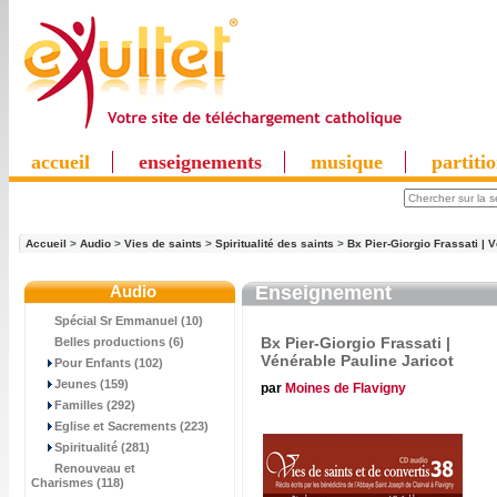
accueil
enseignements
musique
partiti
Accueil
>
Audio
>
Vies de saints
>
Spiritualité des saints
>
Bx Pier-Giorgio Frassati | 
Audio
Enseignement
Spécial Sr Emmanuel (10)
Bx Pier-Giorgio Frassati |
Belles productions (6)
Vénérable Pauline Jaricot
Pour Enfants (102)
Jeunes (159)
par
Moines de Flavigny
Familles (292)
Eglise et Sacrements (223)
Spiritualité (281)
Renouveau et
Charismes (118)