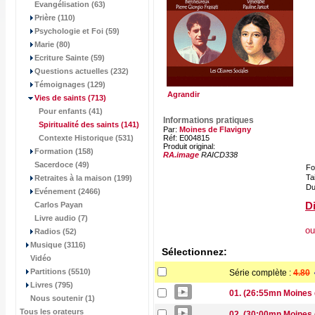
Evangélisation (63)
Prière (110)
Psychologie et Foi (59)
Marie (80)
Ecriture Sainte (59)
Questions actuelles (232)
Témoignages (129)
Agrandir
Vies de saints
(713)
Pour enfants (41)
Informations pratiques
Spiritualité des saints
(141)
Par:
Moines de Flavigny
Contexte Historique (531)
Réf: E004815
Produit original:
Formation (158)
RA.image
RAICD338
Sacerdoce (49)
Fo
Tai
Retraites à la maison (199)
Du
Evénement (2466)
Di
Carlos Payan
Livre audio (7)
ou
Radios (52)
Musique (3116)
Sélectionnez:
Vidéo
Partitions (5510)
Série complète :
4.80
Livres (795)
01. (26:55mn Moines d
Nous soutenir (1)
Tous les orateurs
02. (30:00mn Moines 