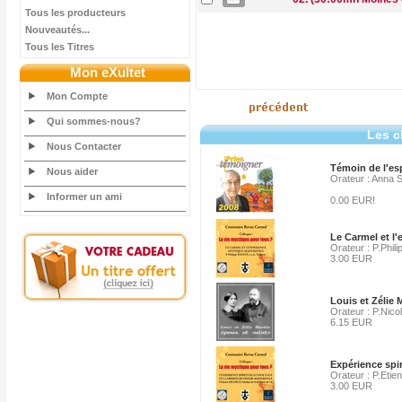
Tous les producteurs
Nouveautés...
Tous les Titres
Mon eXultet
Mon Compte
Qui sommes-nous?
Les c
Nous Contacter
Témoin de l'es
Nous aider
Orateur : Anna
Informer un ami
0.00 EUR!
Le Carmel et l
Orateur : P.Phil
3.00 EUR
Louis et Zélie M
Orateur : P.Nico
6.15 EUR
Expérience spir
Orateur : P.Etie
3.00 EUR