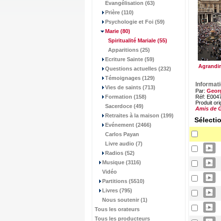
Evangélisation (63)
Prière (110)
Psychologie et Foi (59)
Marie
(80)
Spiritualité Mariale
(55)
Apparitions (25)
Ecriture Sainte (59)
Agrandir
Questions actuelles (232)
Témoignages (129)
Informat
Vies de saints (713)
Par:
Georg
Formation (158)
Réf: E004
Produit ori
Sacerdoce (49)
Amis de G
Retraites à la maison (199)
Sélecti
Evénement (2466)
Carlos Payan
Livre audio (7)
Radios (52)
Musique (3116)
Vidéo
Partitions (5510)
Livres (795)
Nous soutenir (1)
Tous les orateurs
Tous les producteurs