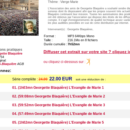
Thème : Vierge Marie
L'Association des amis de Georgette Blaquière a souhaité rendre dis
sonores dont ils disposaient afin que les propos souvent très actue
Blaquière continuent leur mission. Toutes les autorisations des prod
ont été obtenus par l'association qui dispose des droits de les diffu
compte. Il s'agit d'enregistrements de qualité technique assez varié
les plus audibles possibles en vue de cette distribution par internet.
Intervenant(s) : Georgette Blaquières,
Format :
MP3 64Kbps Mono
Taille :
216.1Mo en 8 fichiers
Durée cumulée :
7h52mn
ions pratiques
Diffuser cet extrait sur votre site ? cliquez i
ette Blaquière
754
ginal:
ou cliquez ci-dessous sur :
.Blaquière
AGB
onnez:
22.00 EUR
Série complète :
24.00
soit une réduction de :
01. (1h03mn Georgette Blaquière) L'Evangile de Marie 1
02. (59:08mn Georgette Blaquière) L'Evangile de Marie 2
03. (59:52mn Georgette Blaquière) L'Evangile de Marie 3
04. (57:49mn Georgette Blaquière) L'Evangile de Marie 4
05. (1h02mn Georgette Blaquière) L'Evangile de Marie 5