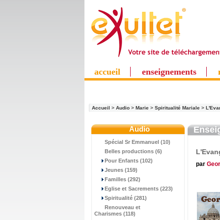
accueil
enseignements
Accueil
>
Audio
>
Marie
>
Spiritualité Mariale
>
L'Eva
Audio
Ensei
Spécial Sr Emmanuel (10)
L'Evang
Belles productions (6)
Pour Enfants (102)
par
Geor
Jeunes (159)
Familles (292)
Eglise et Sacrements (223)
Spiritualité (281)
Renouveau et
Charismes (118)