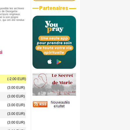
ponible les archives
ls de Georgette
ucteurs originaux
ser à son propre
e, qui ont été rendus
ci
(-2.00 EUR)
(3.00 EUR)
(3.00 EUR)
(3.00 EUR)
(3.00 EUR)
(3.00 EUR)