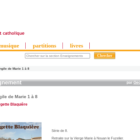
musique
partitions
livres
ngile de Marie 1 à 8
gnement
par
Geo
ile de Marie 1 à 8
gette Blaquière
Série de 8.
Retraite sur la Vierge Marie à Nouan le Fuzelier.