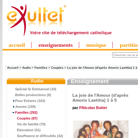
accueil
enseignements
musique
partiti
Accueil
>
Audio
>
Familles
>
Couples
>
La joie de l'Amour (d'après Amoris Laetitia) 1 à
Audio
Enseignement
Spécial Sr Emmanuel (10)
La joie de l'Amour (d'après
Belles productions (6)
Amoris Laetitia) 1 à 5
Pour Enfants (102)
Jeunes (159)
par
P.Nicolas Buttet
Familles
(292)
Couples
(87)
Vie de famille (70)
Education (51)
Souffrance et difficultés (42)