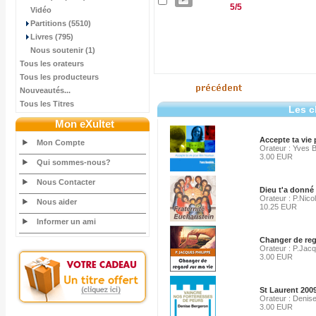
5/5
Vidéo
Partitions (5510)
Livres (795)
Nous soutenir (1)
Tous les orateurs
Tous les producteurs
Nouveautés...
Tous les Titres
Les c
Mon eXultet
Accepte ta vie
Mon Compte
Orateur : Yves B
3.00 EUR
Qui sommes-nous?
Nous Contacter
Dieu t'a donné 
Orateur : P.Nico
Nous aider
10.25 EUR
Informer un ami
Changer de reg
Orateur : P.Jacq
3.00 EUR
St Laurent 200
Orateur : Denis
3.00 EUR