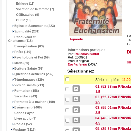
Ethique (11)
Vocation de la femme (7)
Célibataires (9)
CLER (15)
Eglise et Sacrements (223)
Spiritualité (281)
Fo
Renouveau et
Agrandir
Tai
Charismes (118)
Du
Evangélisation (63)
Informations pratiques
Di
Prière (110)
Par:
P.Nicolas Buttet
Psychologie et Foi (59)
Réf: E000951
Produit original:
ou
Marie (80)
Eucharistein
E459A
Ecriture Sainte (59)
Sélectionnez:
Questions actuelles (232)
Témoignages (129)
Série complète :
11.00
Vies de saints (713)
01. (52:38mn P.Nicola
Formation (158)
1/5
Sacerdoce (49)
02. (55:12mn P.Nicola
Retraites à la maison (199)
2/5
Evénement (2466)
03. (55:01mn P.Nicola
3/5
Carlos Payan
04. (48:32mn P.Nicola
Livre audio (7)
4/5
Radios (52)
05. (25:36mn P.Nicola
Musique (3116)