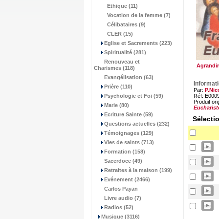
Ethique (11)
Vocation de la femme (7)
Célibataires (9)
CLER (15)
Eglise et Sacrements (223)
Spiritualité (281)
Renouveau et
Agrandir
Charismes (118)
Evangélisation (63)
Informat
Prière (110)
Par:
P.Nic
Psychologie et Foi (59)
Réf: E000
Produit ori
Marie (80)
Eucharist
Ecriture Sainte (59)
Sélecti
Questions actuelles (232)
Témoignages (129)
Vies de saints (713)
Formation (158)
Sacerdoce (49)
Retraites à la maison (199)
Evénement (2466)
Carlos Payan
Livre audio (7)
Radios (52)
Musique (3116)