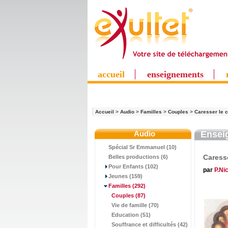
accueil
enseignements
Accueil
>
Audio
>
Familles
>
Couples
>
Caresser le co
Audio
Ensei
Spécial Sr Emmanuel (10)
Caresse
Belles productions (6)
Pour Enfants (102)
par
P.Ni
Jeunes (159)
Familles
(292)
Couples
(87)
Vie de famille (70)
Education (51)
Souffrance et difficultés (42)