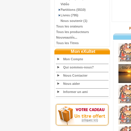
Vidéo
Partitions (5510)
Livres (795)
Nous soutenir (1)
Tous les orateurs
Tous les producteurs
Nouveautés...
Tous les Titres
Mon eXultet
Mon Compte
Qui sommes-nous?
Nous Contacter
Nous aider
Informer un ami