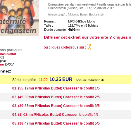
Enregistrer pendant un week-end Famille organisé par la fr
Eucharistein (Suisse) les 21 et 22 janvier 2017.
Intervenant(s) : P.Nicolas Buttet, Eucharistein
Format :
MP3 64Kbps Mono
Taille :
112.7Mo en 5 fichiers
Durée cumulée :
4h06mn
Diffuser cet extrait sur votre site ? cliquez i
ou cliquez ci-dessous sur :
ions pratiques
olas Buttet
952
ginal:
ein
E460A
onnez:
10.25 EUR
Série complète :
11.00
soit une réduction de :
01. (55:19mn P.Nicolas Buttet) Caresser le conflit 1/5
02. (49:39mn P.Nicolas Buttet) Caresser le conflit 2/5
03. (39:35mn P.Nicolas Buttet) Caresser le conflit 3/5
04. (1h02mn P.Nicolas Buttet) Caresser le conflit 4/5
05. (38:47mn P.Nicolas Buttet) Caresser le conflit 5/5