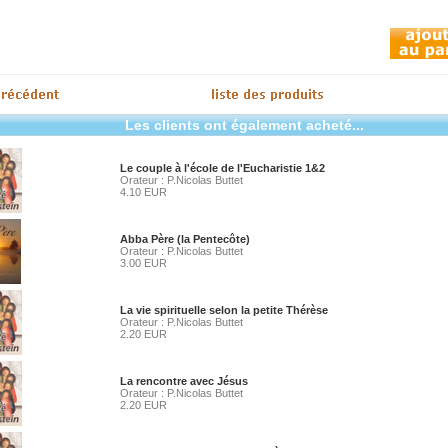
Les clients ont également acheté...
Le couple à l'école de l'Eucharistie 1&2
Orateur : P.Nicolas Buttet
4.10 EUR
Abba Père (la Pentecôte)
Orateur : P.Nicolas Buttet
3.00 EUR
La vie spirituelle selon la petite Thérèse
Orateur : P.Nicolas Buttet
2.20 EUR
La rencontre avec Jésus
Orateur : P.Nicolas Buttet
2.20 EUR