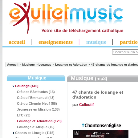
accueil
enseignements
musique
partiti
Accueil
>
Musique
>
Louange
>
Louange et Adoration
>
47 chants de louange et d'ador
Musique
Musique
(mp3)
Louange
(416)
47 chants de louange et
Cté des Béatitudes (15)
d'adoration
Cté de l'Emmanuel (43)
Cté du Chemin Neuf (58)
par
Collectif
Jeunesse en Mission (138)
LTC (23)
Louange et Adoration
(129)
Louange d'Afrique (10)
Chants et Liturgie (1115)