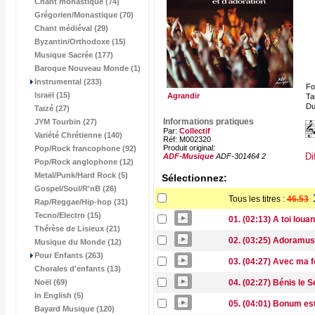
Chant monastique (74)
Grégorien/Monastique (70)
Chant médiéval (29)
Byzantin/Orthodoxe (15)
Musique Sacrée (177)
Baroque Nouveau Monde (1)
Instrumental (233)
Fo
Israël (15)
Agrandir
Tai
Du
Taizé (27)
Informations pratiques
JYM Tourbin (27)
Par:
Collectif
Variété Chrétienne (140)
Réf: M002320
Produit original:
Pop/Rock francophone (92)
Di
ADF-Musique
ADF-301464 2
Pop/Rock anglophone (12)
Metal/Punk/Hard Rock (5)
Sélectionnez:
Gospel/Soul/R'nB (26)
Tous les titres :
46.53
Rap/Reggae/Hip-hop (31)
Tecno/Electro (15)
01. (02:13) A toi louan
Thérèse de Lisieux (21)
02. (03:25) Adoramus
Musique du Monde (12)
Pour Enfants (263)
03. (04:27) Avec ma f
Chorales d'enfants (13)
Noël (69)
04. (02:27) Bénis le 
In English (5)
05. (04:01) Bonum es
Bayard Musique (120)