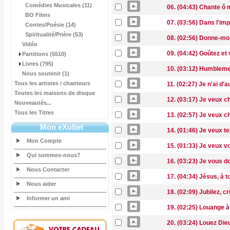
Comédies Musicales (11)
06. (04:43) Chante ô
BO Films
07. (03:56) Dans l'im
Contes/Poésie (14)
Spiritualité/Prière (53)
08. (02:56) Donne-mo
Vidéo
09. (04:42) Goûtez et
Partitions (5510)
Livres (795)
10. (03:12) Humbleme
Nous soutenir (1)
Tous les artistes / chanteurs
11. (02:27) Je n'ai d'a
Toutes les maisons de disque
12. (03:17) Je veux 
Nouveautés...
Tous les Titres
13. (02:57) Je veux c
Mon eXultet
14. (01:46) Je veux te
Mon Compte
15. (01:33) Je veux vo
Qui sommes-nous?
16. (03:23) Je vous d
Nous Contacter
17. (04:34) Jésus, à t
Nous aider
18. (02:09) Jubilez, cr
Informer un ami
19. (02:25) Louange à 
20. (03:24) Louez Dieu