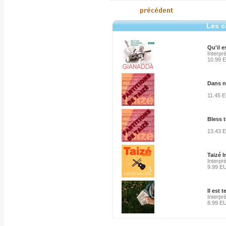
Les c
Qu'il e
Interpr
10.99 
Dans n
11.45 
Bless 
13.43 
Taizé 
Interpr
9.99 E
Il est 
Interpr
8.99 E