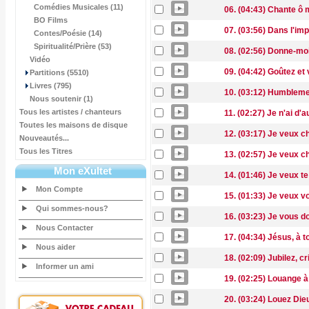
Comédies Musicales (11)
06. (04:43) Chante ô
BO Films
07. (03:56) Dans l'im
Contes/Poésie (14)
Spiritualité/Prière (53)
08. (02:56) Donne-mo
Vidéo
09. (04:42) Goûtez et
Partitions (5510)
Livres (795)
10. (03:12) Humbleme
Nous soutenir (1)
Tous les artistes / chanteurs
11. (02:27) Je n'ai d'a
Toutes les maisons de disque
12. (03:17) Je veux 
Nouveautés...
Tous les Titres
13. (02:57) Je veux c
Mon eXultet
14. (01:46) Je veux te
Mon Compte
15. (01:33) Je veux vo
Qui sommes-nous?
16. (03:23) Je vous d
Nous Contacter
17. (04:34) Jésus, à t
Nous aider
18. (02:09) Jubilez, cr
Informer un ami
19. (02:25) Louange à 
20. (03:24) Louez Dieu