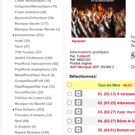
Chant monastique (74)
Grégorien/Monastique (70)
Chant médiéval (29)
Byzantin/Orthodoxe (15)
Musique Sacrée (177)
Baroque Nouveau Monde (1)
Instrumental (233)
Fo
Israël (15)
Agrandir
Tai
Du
Taizé (27)
Informations pratiques
JYM Tourbin (27)
Par:
Collectif
Variété Chrétienne (140)
Réf: M002320
Produit original:
Pop/Rock francophone (92)
Di
ADF-Musique
ADF-301464 2
Pop/Rock anglophone (12)
Metal/Punk/Hard Rock (5)
Sélectionnez:
Gospel/Soul/R'nB (26)
Tous les titres :
46.53
Rap/Reggae/Hip-hop (31)
Tecno/Electro (15)
01. (02:13) A toi louan
Thérèse de Lisieux (21)
02. (03:25) Adoramus
Musique du Monde (12)
Pour Enfants (263)
03. (04:27) Avec ma f
Chorales d'enfants (13)
Noël (69)
04. (02:27) Bénis le 
In English (5)
05. (04:01) Bonum es
Bayard Musique (120)