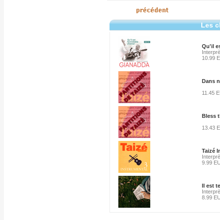
Les c
Qu'il e
Interpr
10.99 
Dans n
11.45 
Bless 
13.43 
Taizé 
Interpr
9.99 E
Il est 
Interpr
8.99 E