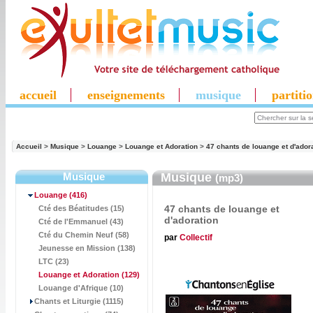
accueil
enseignements
musique
partiti
Accueil
>
Musique
>
Louange
>
Louange et Adoration
>
47 chants de louange et d'ador
Musique
Musique
(mp3)
Louange
(416)
47 chants de louange et
Cté des Béatitudes (15)
d'adoration
Cté de l'Emmanuel (43)
Cté du Chemin Neuf (58)
par
Collectif
Jeunesse en Mission (138)
LTC (23)
Louange et Adoration
(129)
Louange d'Afrique (10)
Chants et Liturgie (1115)