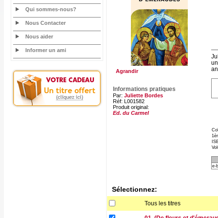
Qui sommes-nous?
Nous Contacter
Nous aider
Informer un ami
Ju
un
an
Agrandir
Informations pratiques
Par:
Juliette Bordes
Réf: L001582
Produit original:
Ed. du Carmel
Col
1èr
ISB
Vo
e-
Sélectionnez:
Tous les titres