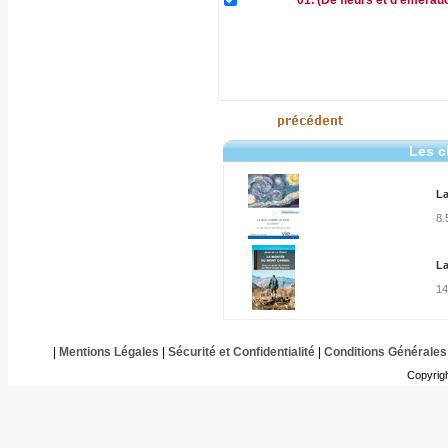
01. (De fleurs et d'émera
Les c
La
8.
La
14
|
Mentions Légales
|
Sécurité et Confidentialité
|
Conditions Générales
Copyrig