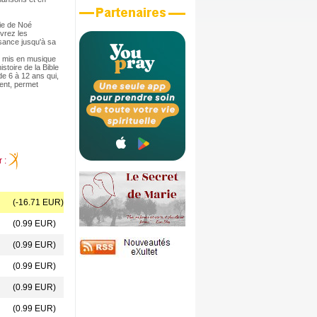
vie de Noé
vrez les
sance jusqu'à sa
t mis en musique
stoire de la Bible
de 6 à 12 ans qui,
ent, permet
r :
(-16.71 EUR)
(0.99 EUR)
(0.99 EUR)
(0.99 EUR)
(0.99 EUR)
(0.99 EUR)