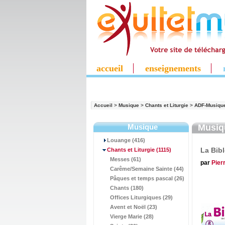
accueil
enseignements
Accueil
>
Musique
>
Chants et Liturgie
>
ADF-Musiqu
Musique
Musi
Louange (416)
La Bib
Chants et Liturgie
(1115)
Messes (61)
par
Pier
Carême/Semaine Sainte (44)
Pâques et temps pascal (26)
Chants (180)
Offices Liturgiques (29)
Avent et Noël (23)
Vierge Marie (28)