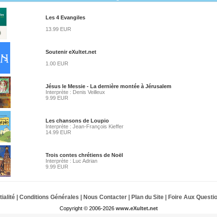
Les 4 Evangiles
13.99 EUR
Soutenir eXultet.net
1.00 EUR
Jésus le Messie - La dernière montée à Jérusalem
Interprète : Denis Veilleux
9.99 EUR
Les chansons de Loupio
Interprète : Jean-François Kieffer
14.99 EUR
Trois contes chrétiens de Noël
Interprète : Luc Adrian
9.99 EUR
ialité
|
Conditions Générales
|
Nous Contacter
|
Plan du Site
|
Foire Aux Questi
Copyright © 2006-2026
www.eXultet.net