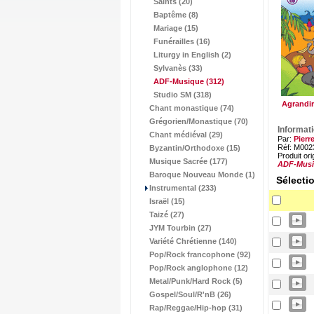
Saints (20)
Baptême (8)
Mariage (15)
Funérailles (16)
Liturgy in English (2)
Sylvanès (33)
ADF-Musique
(312)
Studio SM (318)
Agrandir
Chant monastique (74)
Grégorien/Monastique (70)
Informat
Chant médiéval (29)
Par:
Pierr
Réf: M002
Byzantin/Orthodoxe (15)
Produit ori
Musique Sacrée (177)
ADF-Mus
Baroque Nouveau Monde (1)
Sélecti
Instrumental (233)
Israël (15)
Taizé (27)
JYM Tourbin (27)
Variété Chrétienne (140)
Pop/Rock francophone (92)
Pop/Rock anglophone (12)
Metal/Punk/Hard Rock (5)
Gospel/Soul/R'nB (26)
Rap/Reggae/Hip-hop (31)