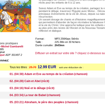
récits pour les enfants de 6 à 12 ans.
Suivez Adam et Eve au temps de la création, partagez la 
pendant le déluge, traversez l'Egypte avec Moïse... Décou
principaux évènements de la vie de Jésus, depuis sa nais
résurrection.
Un savant dosage de chants et d'histoires magnifiquemen
qui permettent d'aborder de façon récréative la fabuleuse hi
et la vie du Christ. Une approche ludique pour les enfants 
au plus près des textes de l'Ancien et du Nouveau Testam
réflexion et dialogue.
Format :
MP3 256Kbps Stéréo
Taille :
225.3Mo en 30 fichiers
ions pratiques
Durée cumulée :
2h03mn
e-Michel Gambarelli
385
ginal:
Diffuser un extrait sur votre site ? cliquez ci-dessous su
ique
ADF-301497 2
onnez:
12.99 EUR
Tous les titres :
29.70
soit une réduction de :
01. (04:38) Adam et Eve au temps de la création (chanson)
02. (04:28) Caïn et Abel (récit)
03. (04:16) Noé et le déluge (récit)
04. (03:34) La tour de Babel (chanson)
05. (03:21) Abraham, le père des peuples (chanson)