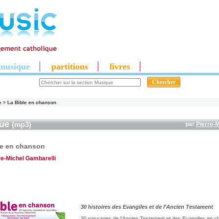
musique
partitions
livres
e
>
La Bible en chanson
que
(mp3)
par
Pierre-M
le en chanson
re-Michel Gambarelli
30 histoires des Evangiles et de l'Ancien Testament
30 passages de l'Ancien Testament et des Evangiles en c