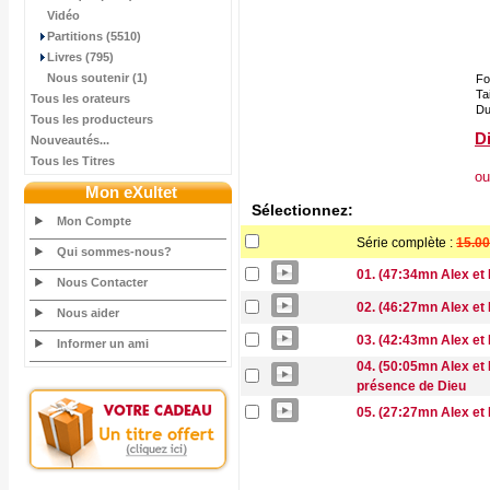
Vidéo
Partitions (5510)
Livres (795)
Nous soutenir (1)
Fo
Tai
Tous les orateurs
Du
Tous les producteurs
Di
Nouveautés...
Tous les Titres
ou
Mon eXultet
Sélectionnez:
Mon Compte
Série complète :
15.00
Qui sommes-nous?
01. (47:34mn Alex et 
Nous Contacter
02. (46:27mn Alex et 
Nous aider
03. (42:43mn Alex et 
Informer un ami
04. (50:05mn Alex et 
présence de Dieu
05. (27:27mn Alex et