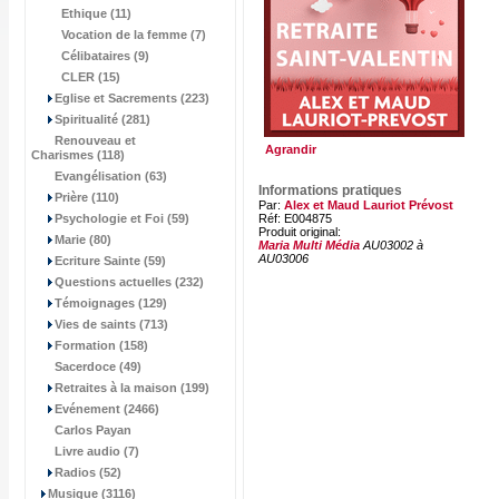
Ethique (11)
Vocation de la femme (7)
Célibataires (9)
CLER (15)
Eglise et Sacrements (223)
Spiritualité (281)
Renouveau et
Agrandir
Charismes (118)
Evangélisation (63)
Informations pratiques
Prière (110)
Par:
Alex et Maud Lauriot Prévost
Psychologie et Foi (59)
Réf: E004875
Produit original:
Marie (80)
Maria Multi Média
AU03002 à
AU03006
Ecriture Sainte (59)
Questions actuelles (232)
Témoignages (129)
Vies de saints (713)
Formation (158)
Sacerdoce (49)
Retraites à la maison (199)
Evénement (2466)
Carlos Payan
Livre audio (7)
Radios (52)
Musique (3116)