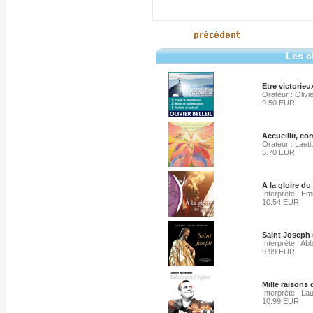
Les c
Etre victorieu
Orateur : Olivie
9.50 EUR
Accueillir, c
Orateur : Laeti
5.70 EUR
A la gloire du
Interprète : E
10.54 EUR
Saint Joseph 
Interprète : A
9.99 EUR
Mille raisons 
Interprète : L
10.99 EUR