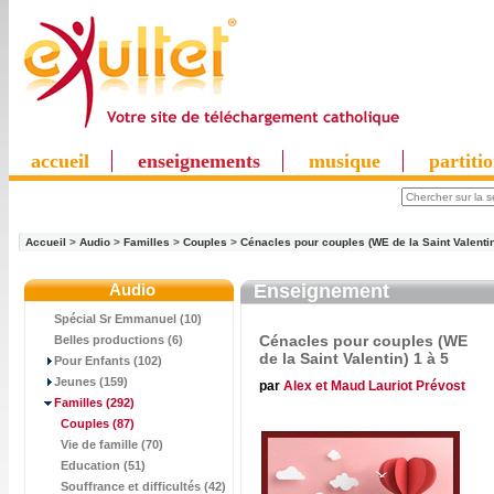
accueil
enseignements
musique
partiti
Accueil
>
Audio
>
Familles
>
Couples
>
Cénacles pour couples (WE de la Saint Valentin
Audio
Enseignement
Spécial Sr Emmanuel (10)
Cénacles pour couples (WE
Belles productions (6)
de la Saint Valentin) 1 à 5
Pour Enfants (102)
Jeunes (159)
par
Alex et Maud Lauriot Prévost
Familles
(292)
Couples
(87)
Vie de famille (70)
Education (51)
Souffrance et difficultés (42)