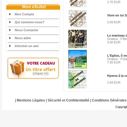
1.70 EUR
Mon eXultet
Mon Compte
Vivre en toi 
Qui sommes-nous?
2.69 EUR
Nous Contacter
Le manteau d
Nous aider
Orateur : P.Be
3.00 EUR
Informer un ami
L'Eglise, ô m
Orateur : P.Da
7.50 EUR
Hymne à la c
2.69 EUR
|
Mentions Légales
|
Sécurité et Confidentialité
|
Conditions Générales
Copyrig