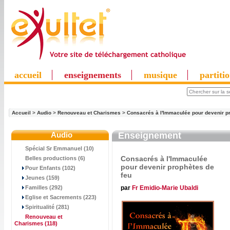
accueil
enseignements
musique
partiti
Accueil
>
Audio
>
Renouveau et Charismes
>
Consacrés à l'Immaculée pour devenir p
Audio
Enseignement
Spécial Sr Emmanuel (10)
Consacrés à l'Immaculée
Belles productions (6)
pour devenir prophètes de
Pour Enfants (102)
feu
Jeunes (159)
par
Fr Emidio-Marie Ubaldi
Familles (292)
Eglise et Sacrements (223)
Spiritualité (281)
Renouveau et
Charismes
(118)