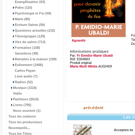
Evangélisation (63)
Prière (110)
Psychologie et Foi (59)
Marie (80)
Ecriture Sainte (59)
Questions actuelles (232)
Fo
Témoignages (129)
Tai
Agrandir
Vies de saints (713)
Du
Formation (158)
Informations pratiques
Sacerdoce (49)
Par:
Fr Emidio-Marie Ubaldi
Retraites à la maison (199)
Réf: E004883
Produit original:
Evénement (2466)
Maria Multi Média
AU02409
Carlos Payan
Livre audio (7)
Radios (52)
Musique (3116)
Vidéo
Partitions (5510)
Livres (795)
Nous soutenir (1)
Tous les orateurs
Les c
Tous les producteurs
Nouveautés...
Acceptes-tu
Tous les Titres