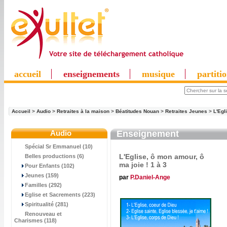
accueil
enseignements
musique
partiti
Accueil
>
Audio
>
Retraites à la maison
>
Béatitudes Nouan
>
Retraites Jeunes
>
L'Egl
Audio
Enseignement
Spécial Sr Emmanuel (10)
L'Eglise, ô mon amour, ô
Belles productions (6)
ma joie ! 1 à 3
Pour Enfants (102)
Jeunes (159)
par
P.Daniel-Ange
Familles (292)
Eglise et Sacrements (223)
Spiritualité (281)
Renouveau et
Charismes (118)