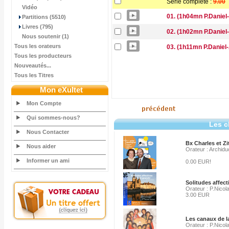
Série complète :
9.00
Vidéo
01. (1h04mn P.Daniel-
Partitions (5510)
Livres (795)
02. (1h02mn P.Daniel-A
Nous soutenir (1)
Tous les orateurs
03. (1h11mn P.Daniel-
Tous les producteurs
Nouveautés...
Tous les Titres
Mon eXultet
Mon Compte
Qui sommes-nous?
Les c
Nous Contacter
Bx Charles et Z
Nous aider
Orateur : Archidu
Informer un ami
0.00 EUR!
Solitudes affect
Orateur : P.Nicol
3.00 EUR
Les canaux de l
Orateur : P.Nicol