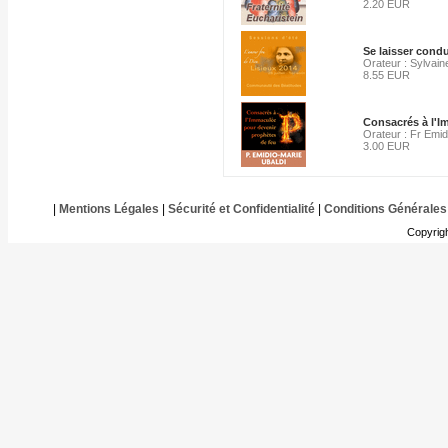
2.20 EUR
Se laisser condui
Orateur : Sylvain
8.55 EUR
Consacrés à l'I
Orateur : Fr Emid
3.00 EUR
|
Mentions Légales
|
Sécurité et Confidentialité
|
Conditions Générales
Copyrig