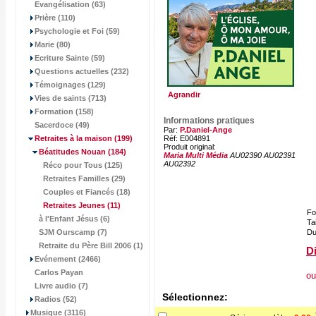
Evangélisation (63)
Prière (110)
Psychologie et Foi (59)
Marie (80)
Ecriture Sainte (59)
Questions actuelles (232)
Témoignages (129)
Agrandir
Vies de saints (713)
Formation (158)
Informations pratiques
Sacerdoce (49)
Par:
P.Daniel-Ange
Retraites à la maison
(199)
Réf: E004891
Produit original:
Béatitudes Nouan
(184)
Maria Multi Média
AU02390 AU02391
AU02392
Réco pour Tous (125)
Retraites Familles (29)
Couples et Fiancés (18)
Retraites Jeunes
(11)
Fo
à l'Enfant Jésus (6)
Tai
SJM Ourscamp (7)
Du
Retraite du Père Bill 2006 (1)
Di
Evénement (2466)
Carlos Payan
ou
Livre audio (7)
Sélectionnez:
Radios (52)
Musique (3116)