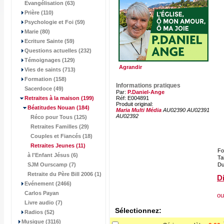
Evangélisation (63)
Prière (110)
Psychologie et Foi (59)
Marie (80)
Ecriture Sainte (59)
Questions actuelles (232)
Témoignages (129)
Agrandir
Vies de saints (713)
Formation (158)
Informations pratiques
Sacerdoce (49)
Par:
P.Daniel-Ange
Retraites à la maison
(199)
Réf: E004891
Produit original:
Béatitudes Nouan
(184)
Maria Multi Média
AU02390 AU02391
AU02392
Réco pour Tous (125)
Retraites Familles (29)
Couples et Fiancés (18)
Retraites Jeunes
(11)
Fo
à l'Enfant Jésus (6)
Tai
SJM Ourscamp (7)
Du
Retraite du Père Bill 2006 (1)
Di
Evénement (2466)
Carlos Payan
ou
Livre audio (7)
Sélectionnez:
Radios (52)
Musique (3116)