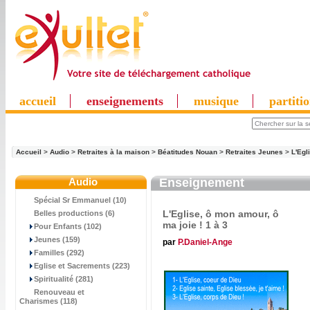
accueil
enseignements
musique
partiti
Accueil
>
Audio
>
Retraites à la maison
>
Béatitudes Nouan
>
Retraites Jeunes
>
L'Egl
Audio
Enseignement
Spécial Sr Emmanuel (10)
L'Eglise, ô mon amour, ô
Belles productions (6)
ma joie ! 1 à 3
Pour Enfants (102)
Jeunes (159)
par
P.Daniel-Ange
Familles (292)
Eglise et Sacrements (223)
Spiritualité (281)
Renouveau et
Charismes (118)