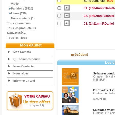
Série complète :
9.00
Vidéo
01. (1h04mn P.Daniel-
Partitions (5510)
Livres (795)
02. (1h02mn P.Daniel-A
Nous soutenir (1)
Tous les orateurs
03. (1h11mn P.Daniel-
Tous les producteurs
Nouveautés...
Tous les Titres
Mon eXultet
Mon Compte
Qui sommes-nous?
Les c
Nous Contacter
Nous aider
Se laisser condui
Orateur : Sylvain
8.55 EUR
Informer un ami
Bx Charles et Z
Orateur : Archidu
0.00 EUR!
Solitudes affect
Orateur : P.Nicol