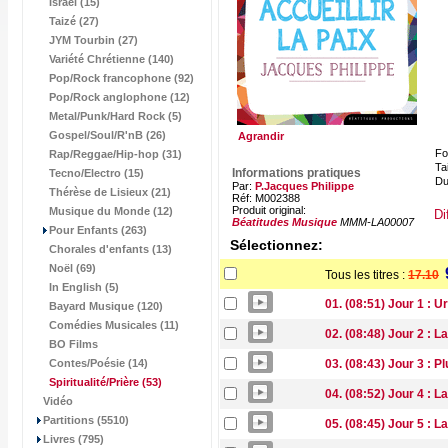
Israël (15)
Taizé (27)
JYM Tourbin (27)
Variété Chrétienne (140)
Pop/Rock francophone (92)
Pop/Rock anglophone (12)
Metal/Punk/Hard Rock (5)
Gospel/Soul/R'nB (26)
Agrandir
Fo
Rap/Reggae/Hip-hop (31)
Tai
Informations pratiques
Tecno/Electro (15)
Du
Par:
P.Jacques Philippe
Thérèse de Lisieux (21)
Réf: M002388
Produit original:
Musique du Monde (12)
Di
Béatitudes Musique
MMM-LA00007
Pour Enfants (263)
Sélectionnez:
Chorales d'enfants (13)
Noël (69)
Tous les titres :
17.10
In English (5)
01. (08:51) Jour 1 : U
Bayard Musique (120)
Comédies Musicales (11)
02. (08:48) Jour 2 : L
BO Films
Contes/Poésie (14)
03. (08:43) Jour 3 : Pl
Spiritualité/Prière
(53)
04. (08:52) Jour 4 : La
Vidéo
Partitions (5510)
05. (08:45) Jour 5 : La
Livres (795)