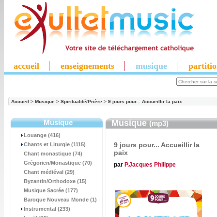
accueil
enseignements
musique
partiti
Accueil
>
Musique
>
Spiritualité/Prière
>
9 jours pour... Accueillir la paix
Musique
Musique
(mp3)
Louange (416)
9 jours pour... Accueillir la
Chants et Liturgie (1115)
paix
Chant monastique (74)
Grégorien/Monastique (70)
par
P.Jacques Philippe
Chant médiéval (29)
Byzantin/Orthodoxe (15)
Musique Sacrée (177)
Baroque Nouveau Monde (1)
Instrumental (233)