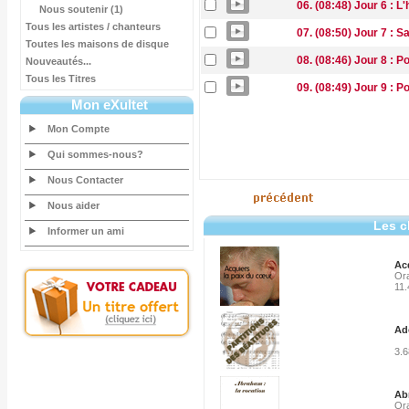
06. (08:48) Jour 6 : L
Nous soutenir (1)
Tous les artistes / chanteurs
07. (08:50) Jour 7 : 
Toutes les maisons de disque
08. (08:46) Jour 8 : Po
Nouveautés...
Tous les Titres
09. (08:49) Jour 9 : P
Mon eXultet
Mon Compte
Qui sommes-nous?
Nous Contacter
Nous aider
Les c
Informer un ami
Acq
Ora
11
Ad
3.
Ab
Ora