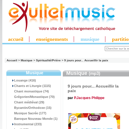
accueil
enseignements
musique
partiti
Accueil
>
Musique
>
Spiritualité/Prière
>
9 jours pour... Accueillir la paix
Musique
Musique
(mp3)
Louange (416)
9 jours pour... Accueillir la
Chants et Liturgie (1115)
paix
Chant monastique (74)
Grégorien/Monastique (70)
par
P.Jacques Philippe
Chant médiéval (29)
Byzantin/Orthodoxe (15)
Musique Sacrée (177)
Baroque Nouveau Monde (1)
Instrumental (233)