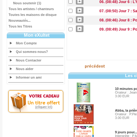
06. (08:48) Jour 6 : L
Nous soutenir (1)
Tous les artistes / chanteurs
07. (08:50) Jour 7 : 
Toutes les maisons de disque
08. (08:46) Jour 8 : Po
Nouveautés...
Tous les Titres
09. (08:49) Jour 9 : P
Mon eXultet
Mon Compte
Qui sommes-nous?
Nous Contacter
Nous aider
Les c
Informer un ami
10 minutes po
Orateur : Jean
3.00 EUR
Abba, la prièr
Orateur : P.Pi
3.00 EUR
9 jours pour..
Interprète : P.