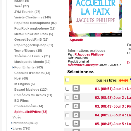
Israël (15)
Taizé (27)
JYM Tourbin (27)
Variété Chrétienne (140)
Pop/Rock francophone (92)
Pop/Rock anglophone (12)
Metal/Punk/Hard Rock (5)
Gospel/Soul/R'nB (26)
Agrandir
Fo
Rap/Reggae/Hip-hop (31)
Tai
Informations pratiques
Tecno/Electro (15)
Du
Par:
P.Jacques Philippe
Thérèse de Lisieux (21)
Réf: M002388
Produit original:
Musique du Monde (12)
Di
Béatitudes Musique
MMM-LA00007
Pour Enfants (263)
Sélectionnez:
Chorales d'enfants (13)
Noël (69)
Tous les titres :
17.10
In English (5)
01. (08:51) Jour 1 : U
Bayard Musique (120)
Comédies Musicales (11)
02. (08:48) Jour 2 : L
BO Films
Contes/Poésie (14)
03. (08:43) Jour 3 : Pl
Spiritualité/Prière
(53)
04. (08:52) Jour 4 : La
Vidéo
Partitions (5510)
05. (08:45) Jour 5 : La
Livres (795)