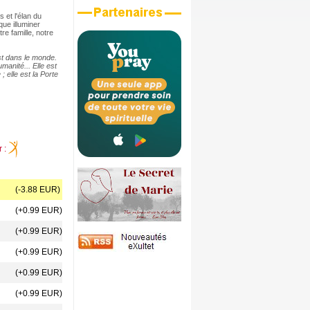
 et l'élan du
que illuminer
tre famille, notre
ist dans le monde.
manité... Elle est
 elle est la Porte
r :
(-3.88 EUR)
(+0.99 EUR)
(+0.99 EUR)
(+0.99 EUR)
(+0.99 EUR)
(+0.99 EUR)