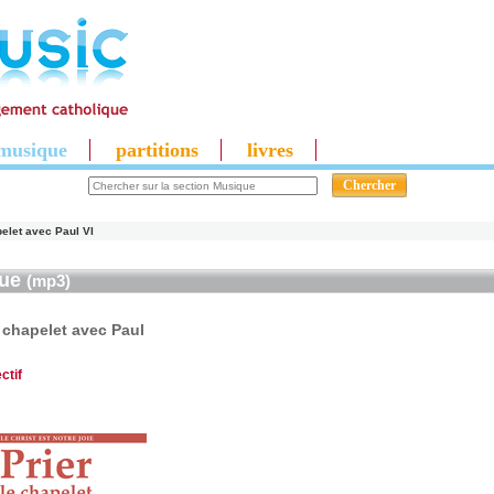
musique
partitions
livres
pelet avec Paul VI
que
(mp3)
e chapelet avec Paul
ctif