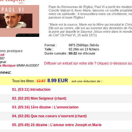
Pape du Renouveau de l'Eglise, Paul VI a porté les intuitions
Concile Vatican II. Avec Marie, laissons ce souffle prophéti
notre vie spirituelle : il renouvellera notre vie chrétienne, no
paroisse et toute l'Eglise !
"Marie est la source, Marie est la Mère qui introduit le Chr
Elle est au centre, elle est au sommet des destinées de l'hu
la porte par laquelle le Sauveur Jésus entre dans le monde ;
du Ciel"
(St Paul VI, 15 août 1971)
Format :
MP3 256Kbps Stéréo
Taille :
92.2Mo en 13 fichiers
ions pratiques
Durée cumulée :
50:22
mn d'écoute
ctif
387
ginal:
Diffuser un extrait sur votre site ? cliquez ci-dessous su
es Musique
MMM-AU03007
onnez:
8.99 EUR
Tous les titres :
12.87
soit une réduction de :
01. (03:11) Introduction
02. (02:20) Mon Seigneur (chant)
03. (05:16) 1ère dizaine : L'annonciation
04. (02:26) Que nos coeurs s'ouvrent (chant)
05. (05:49) 2è dizaine : L'amour entre Joseph et Marie