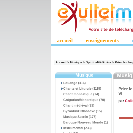
accueil
enseignements
Accueil
>
Musique
>
Spiritualité/Prière
>
Prier le cha
Musique
Musi
Louange (416)
Prier l
Chants et Liturgie (1115)
VI
Chant monastique (74)
Grégorien/Monastique (70)
par
Colle
Chant médiéval (29)
Byzantin/Orthodoxe (15)
Musique Sacrée (177)
Baroque Nouveau Monde (1)
Instrumental (233)