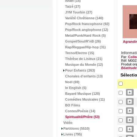
Israël (15)
Taizé (27)
JYM Tourbin (27)
Variété Chrétienne (140)
Pop/Rock francophone (92)
Pop/Rock anglophone (12)
Metal/Punk/Hard Rock (5)
Gospel/Soul/R'nB (26)
Agrandir
Rap/Reggae/Hip-hop (31)
Informat
Tecno/Electro (15)
Par:
Colle
Thérèse de Lisieux (21)
Réf: M002
Produit ori
Musique du Monde (12)
Béatitud
Pour Enfants (263)
Sélecti
Chorales d'enfants (13)
Noël (69)
In English (5)
Bayard Musique (120)
Comédies Musicales (11)
BO Films
Contes/Poésie (14)
Spiritualité/Prière
(53)
Vidéo
Partitions (5510)
Livres (795)