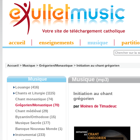
accueil
enseignements
musique
partiti
Accueil
>
Musique
>
Grégorien/Monastique
>
Initiation au chant grégorien
Musique
Musique
(mp3)
Louange (416)
Initiation au chant
Chants et Liturgie (1115)
grégorien
Chant monastique (74)
Grégorien/Monastique
(70)
par
Moines de Timadeuc
Chant médiéval (29)
Byzantin/Orthodoxe (15)
Musique Sacrée (177)
Baroque Nouveau Monde (1)
Instrumental (233)