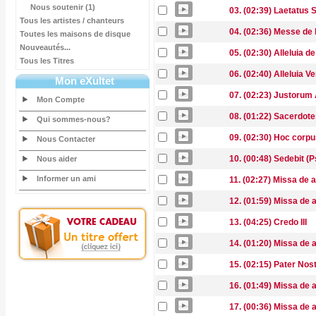
Nous soutenir (1)
03. (02:39) Laetatus
Tous les artistes / chanteurs
04. (02:36) Messe de
Toutes les maisons de disque
Nouveautés...
05. (02:30) Alleluia 
Tous les Titres
06. (02:40) Alleluia V
Mon eXultet
07. (02:23) Justorum
Mon Compte
08. (01:22) Sacerdot
Qui sommes-nous?
09. (02:30) Hoc corp
Nous Contacter
10. (00:48) Sedebit (P
Nous aider
Informer un ami
11. (02:27) Missa de an
12. (01:59) Missa de an
13. (04:25) Credo III
14. (01:20) Missa de a
15. (02:15) Pater Nos
16. (01:49) Missa de a
17. (00:36) Missa de a