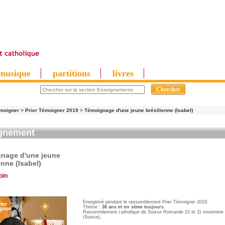
musique
partitions
livres
émoigner
>
Prier Témoigner 2019
>
Témoignage d'une jeune brésilienne (Isabel)
gnement
nage d'une jeune
enne (Isabel)
oin
Enregistré pendant le rassemblement Prier Témoigner 2019.
Thème :
30 ans et on sème toujours
Rassemblement catholique de Suisse Romande 10 et 11 novembre 2
(Suisse).