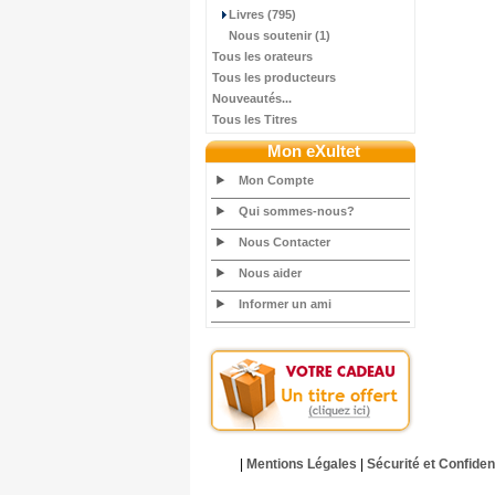
Livres (795)
Nous soutenir (1)
Tous les orateurs
Tous les producteurs
Nouveautés...
Tous les Titres
Mon eXultet
Mon Compte
Qui sommes-nous?
Nous Contacter
Nous aider
Informer un ami
|
Mentions Légales
|
Sécurité et Confident