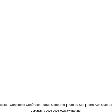
ialité
|
Conditions Générales
|
Nous Contacter
|
Plan du Site
|
Foire Aux Questi
Copyright © 2006-2026
www.eXultet.net