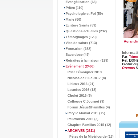
Evangélisation (63)
Prière (110)
Psychologie et Foi (59)
Marie (80)
Ecriture Sainte (59)
Questions actuelles (232)
Témoignages (129)
Agrandir
Vies de saints (713)
Formation (158)
Informat
Sacerdoce (49)
Par:
Témo
Retraites à la maison (199)
Réf: E004
Produit ori
Evénement
(2466)
Oremus
K
Prier Témoigner 2019
Nicolas de Flüe 2017 (8)
Lisieux 2016 (21)
Lourdes 2016 (18)
Cholet 2016 (5)
Colloque C.Journet (9)
Forum Jésus&Familles (4)
Pary le Monial 2015 (75)
Pellevoisin 2015 (3)
Chapitre Familles 2015 (12)
ARCHIVES
(2311)
Fêtes de la Miséricorde (18)