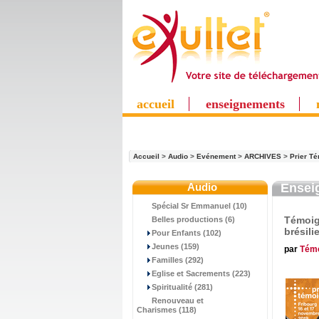
accueil
enseignements
Accueil
>
Audio
>
Evénement
>
ARCHIVES
>
Prier T
Audio
Ensei
Spécial Sr Emmanuel (10)
Témoig
Belles productions (6)
brésili
Pour Enfants (102)
Jeunes (159)
par
Tém
Familles (292)
Eglise et Sacrements (223)
Spiritualité (281)
Renouveau et
Charismes (118)