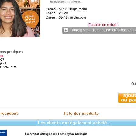
Intervenant(s) : Témoin,
Format :
MP3 64Kbps Mono
Taille :
2.6Mo
Durée :
05:43
mn d'écoute
Ecouter un extrait :
Témoignage d'une jeune brésilienne (Is
ions pratiques
in
927
ginal:
PT2019-06
0
Les clients ont également acheté...
Le statut éthique de l'embryon humain