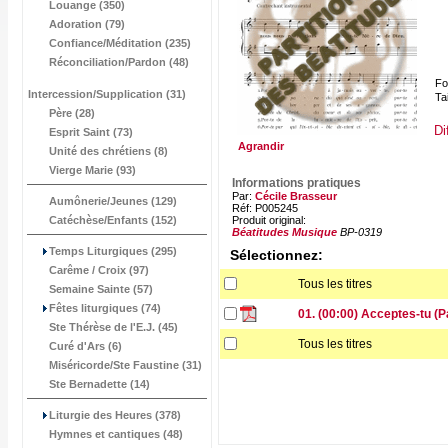
Louange (350)
Adoration (79)
Confiance/Méditation (235)
Réconciliation/Pardon (48)
Fo
Intercession/Supplication (31)
Tai
Père (28)
Di
Esprit Saint (73)
Agrandir
Unité des chrétiens (8)
Vierge Marie (93)
Informations pratiques
Par:
Cécile Brasseur
Aumônerie/Jeunes (129)
Réf: P005245
Catéchèse/Enfants (152)
Produit original:
Béatitudes Musique
BP-0319
Temps Liturgiques (295)
Sélectionnez:
Carême / Croix (97)
Tous les titres
Semaine Sainte (57)
Fêtes liturgiques (74)
01. (00:00) Acceptes-tu (P
Ste Thérèse de l'E.J. (45)
Tous les titres
Curé d'Ars (6)
Miséricorde/Ste Faustine (31)
Ste Bernadette (14)
Liturgie des Heures (378)
Hymnes et cantiques (48)