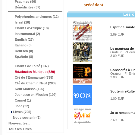
Psaumes (96)
Bénédicités (37)
Les c
Polyphonies anciennes (12)
Israël (28)
Esprit de sainte
Chants d'Afrique (18)
Instrumental (2)
2.89 EUR
English (27)
Italiano (8)
Le manteau de 
Deutsch (8)
Orateur : P.Bern
3.00 EUR
Spañolo (8)
Chants de Taizé (137)
Consacrés à l'
Béatitudes Musique
(589)
Orateur : Fr Emi
3.00 EUR
Cté de l'Emmanuel (795)
Cté du Chemin Neuf (288)
Keur Moussa (126)
Soutenir eXulte
Jeunesse en Mission (109)
1.00 EUR
Carmel (1)
Jade (32)
Livres (795)
Je te remets ma
Nous soutenir (1)
2.69 EUR
Nouveautés...
Tous les Titres