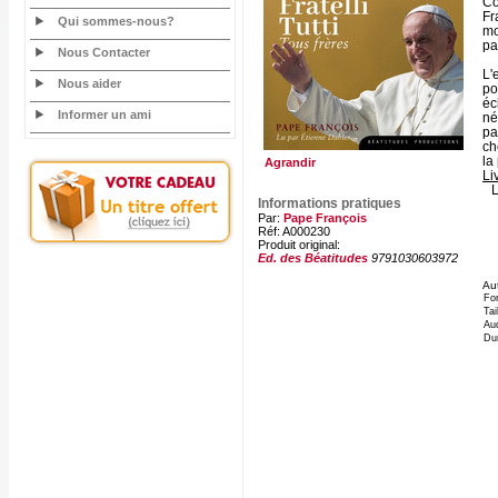
Co
Fr
Qui sommes-nous?
mo
pa
Nous Contacter
L'
Nous aider
po
éc
Informer un ami
né
pa
ch
la
Agrandir
Li
L
Informations pratiques
Par:
Pape François
Réf: A000230
Produit original:
Ed. des Béatitudes
9791030603972
Aut
Fo
Tai
Aud
Du