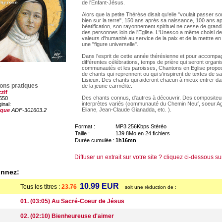
de l'Enfant-Jésus.
Alors que la petite Thérèse disait qu'elle "voulait passer son
bien sur la terre", 150 ans après sa naissance, 100 ans a
béatification, son rayonnement spirituel ne cesse de grand
des personnes loin de l'Eglise. L'Unesco a même choisi de
valeurs d'humanité au service de la paix et de la mettre 
une "figure universelle".
Dans l'esprit de cette année thérésienne et pour accompa
différentes célébrations, temps de prière qui seront organ
communautés et les paroisses, Chantons en Eglise prop
de chants qui reprennent ou qui s'inspirent de textes de s
Lisieux. Des chants qui aideront chacun à mieux entrer dans
ions pratiques
de la jeune carmélite.
ctif
Des chants connus, d'autres à découvrir. Des compositeu
650
interprètes variés (communauté du Chemin Neuf, soeur Ag
ginal:
Eliane, Jean-Claude Gianadda, etc. ).
ique
ADF-301603.2
Format :
MP3 256Kbps Stéréo
Taille :
139.8Mo en 24 fichiers
Durée cumulée :
1h16mn
Diffuser un extrait sur votre site ? cliquez ci-dessous su
onnez:
10.99 EUR
Tous les titres :
23.76
soit une réduction de :
01. (03:05) Au Sacré-Coeur de Jésus
02. (02:10) Bienheureuse d'aimer