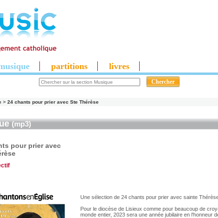
musique
partitions
livres
e
>
24 chants pour prier avec Ste Thérèse
que
(mp3)
ts pour prier avec
érèse
ctif
Une sélection de 24 chants pour prier avec sainte Thérès
Pour le diocèse de Lisieux comme pour beaucoup de croy
monde entier, 2023 sera une année jubilaire en l'honneur 