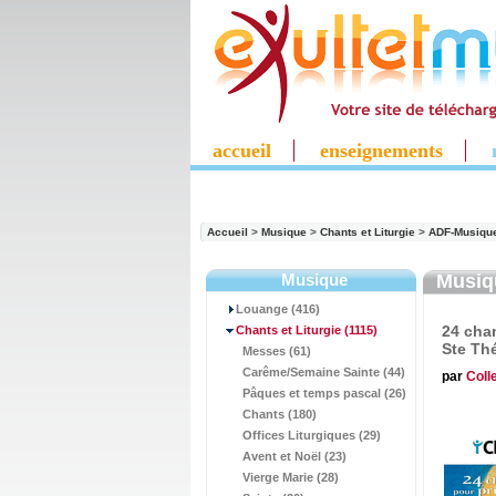
accueil
enseignements
Accueil
>
Musique
>
Chants et Liturgie
>
ADF-Musiqu
Musique
Musi
Louange (416)
24 chan
Chants et Liturgie
(1115)
Ste Th
Messes (61)
Carême/Semaine Sainte (44)
par
Colle
Pâques et temps pascal (26)
Chants (180)
Offices Liturgiques (29)
Avent et Noël (23)
Vierge Marie (28)