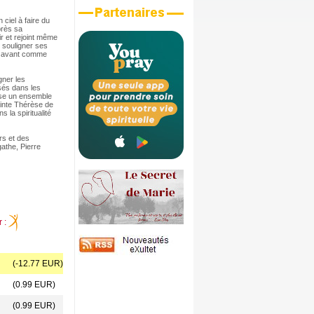
 ciel à faire du
près sa
ir et rejoint même
 souligner ses
en avant comme
gner les
isés dans les
ose un ensemble
ainte Thérèse de
 la spiritualité
rs et des
athe, Pierre
r :
(-12.77 EUR)
(0.99 EUR)
(0.99 EUR)