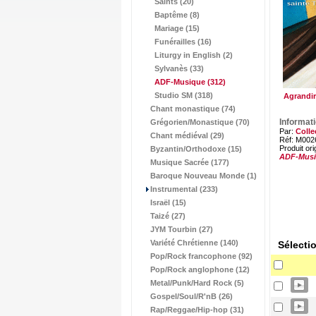
Saints (20)
Baptême (8)
Mariage (15)
Funérailles (16)
Liturgy in English (2)
Sylvanès (33)
ADF-Musique
(312)
Studio SM (318)
Agrandir
Chant monastique (74)
Informat
Grégorien/Monastique (70)
Par:
Colle
Chant médiéval (29)
Réf: M002
Produit ori
Byzantin/Orthodoxe (15)
ADF-Mus
Musique Sacrée (177)
Baroque Nouveau Monde (1)
Instrumental (233)
Israël (15)
Taizé (27)
JYM Tourbin (27)
Variété Chrétienne (140)
Sélecti
Pop/Rock francophone (92)
Pop/Rock anglophone (12)
Metal/Punk/Hard Rock (5)
Gospel/Soul/R'nB (26)
Rap/Reggae/Hip-hop (31)